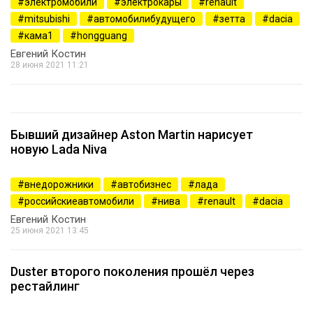
электромобили
электрокары
renault
mitsubishi
автомобилибудущего
зетта
dacia
кама1
hongguang
Евгений Костин
28 июня 2021 11:21
Бывший дизайнер Aston Martin нарисует
новую Lada Niva
1423
внедорожники
автобизнес
лада
российскиеавтомобили
нива
renault
dacia
Евгений Костин
25 июня 2021 13:45
Duster второго поколения прошёл через
рестайлинг
2533