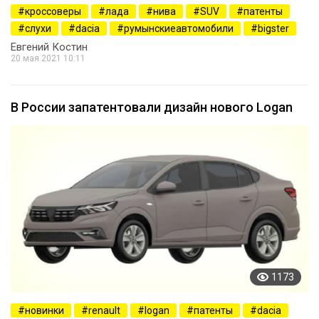
кроссоверы
лада
нива
SUV
патенты
слухи
dacia
румынскиеавтомобили
bigster
Евгений Костин
20 мая 2021 10:11
В России запатентовали дизайн нового Logan
1173
новинки
renault
logan
патенты
dacia