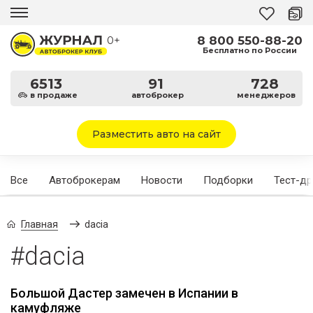
8 800 550-88-20
0+
Бесплатно по России
6513
91
728
в продаже
автоброкер
менеджеров
Разместить авто на сайт
Все
Автоброкерам
Новости
Подборки
Тест-д
Главная
dacia
#dacia
Большой Дастер замечен в Испании в
камуфляже