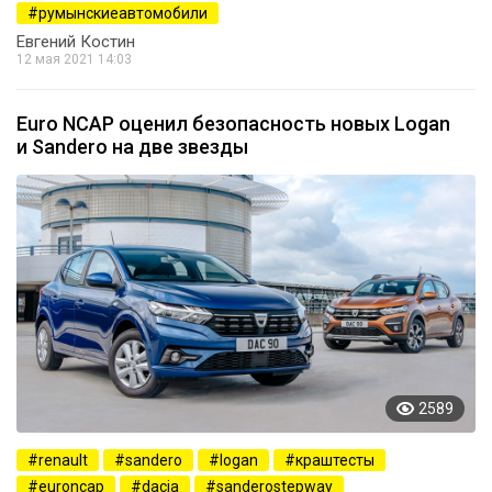
румынскиеавтомобили
Евгений Костин
12 мая 2021 14:03
Euro NCAP оценил безопасность новых Logan
и Sandero на две звезды
2589
renault
sandero
logan
краштесты
euroncap
dacia
sanderostepway