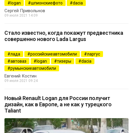
logan
шпионскиефото
dacia
Сергей Привольнов
09 июля 2021 14:09
Стало известно, когда покажут предвестника
совершенно нового Lada Largus
1515
лада
российскиеавтомобили
ларгус
автоваз
logan
тизеры
dacia
румынскиеавтомобили
Евгений Костин
09 июля 2021 09:24
Новый Renault Logan для России получит
дизайн, как в Европе, а не как у турецкого
Taliant