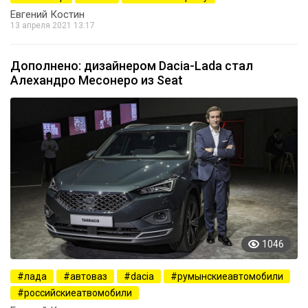
Евгений Костин
13 апреля 2021 13:17
Дополнено: дизайнером Dacia-Lada стал
Алехандро Месонеро из Seat
1046
лада
автоваз
dacia
румынскиеавтомобили
российскиеатвомобили