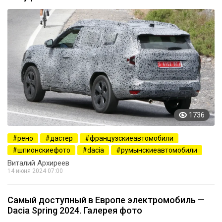
1736
рено
дастер
французскиеавтомобили
шпионскиефото
dacia
румынскиеавтомобили
Виталий Архиреев
14 июня 2024 07:00
Самый доступный в Европе электромобиль —
Dacia Spring 2024. Галерея фото