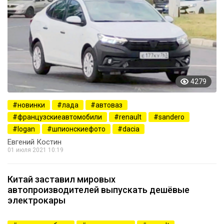
4279
новинки
лада
автоваз
французскиеавтомобили
renault
sandero
logan
шпионскиефото
dacia
Евгений Костин
01 июля 2021 10:19
Китай заставил мировых
автопроизводителей выпускать дешёвые
электрокары
1506