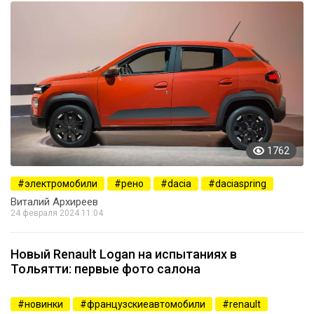
1762
электромобили
рено
dacia
daciaspring
Виталий Архиреев
24 февраля 2024 11:04
Новый Renault Logan на испытаниях в
Тольятти: первые фото салона
2753
новинки
французскиеавтомобили
renault