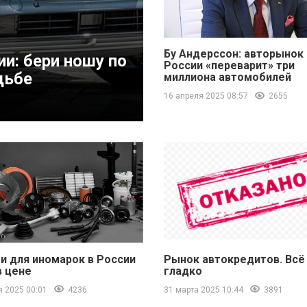
Бу Андерссон: авторынок
и: бери ношу по
России «переварит» три
дьбе
миллиона автомобилей
16 апреля 2025 08:57
2655
и для иномарок в России
Рынок автокредитов. Всё 
в цене
гладко
я 2025 00:01
4236
31 марта 2025 10:44
3891