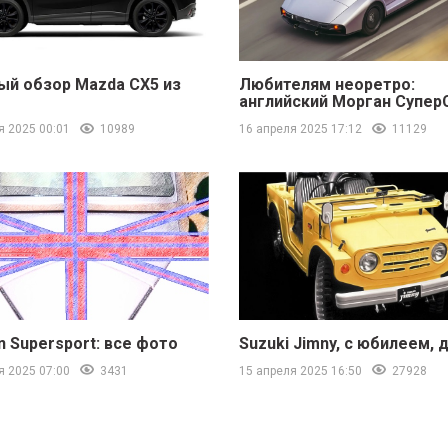
ый обзор Mazda CX5 из
Любителям неоретро:
английский Морган Супер
я 2025 00:01
10989
16 апреля 2025 17:12
11129
 Supersport: все фото
Suzuki Jimny, с юбилеем, д
я 2025 07:00
3431
15 апреля 2025 16:50
27928