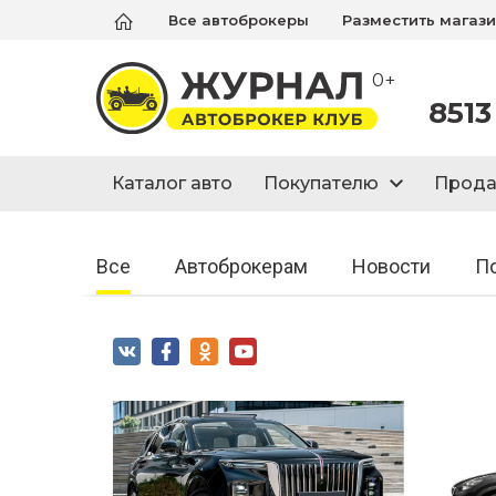
Все автоброкеры
Разместить магаз
0+
8513
Каталог авто
Покупателю
Прод
Все
Автоброкерам
Новости
П