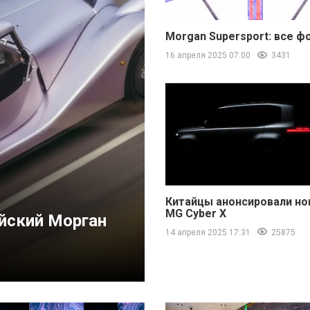
Morgan Supersport: все ф
16 апреля 2025 07:00
3431
Китайцы анонсировали н
MG Cyber ​​X
йский Морган
14 апреля 2025 17:31
25875