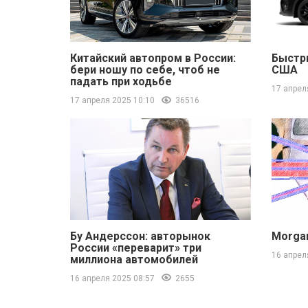
Китайский автопром в России:
Быстр
бери ношу по себе, чтоб не
США
падать при ходьбе
17 апрел
17 апреля 2025 10:10
36516
Бу Андерссон: авторынок
Morgan
России «переварит» три
16 апрел
миллиона автомобилей
16 апреля 2025 08:57
2655