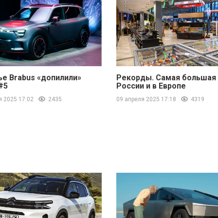
ье Brabus «допилили»
Рекорды. Самая большая 
#5
России и в Европе
я 2025 17:02
2435
09 апреля 2025 17:18
4319