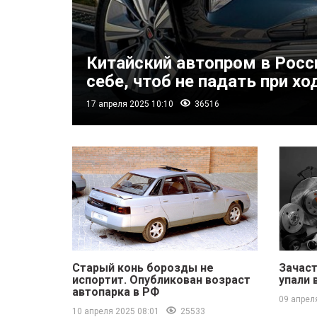
Китайский автопром в Росси
себе, чтоб не падать при хо
17 апреля 2025 10:10
36516
Старый конь борозды не
Зачаст
испортит. Опубликован возраст
упали 
автопарка в РФ
09 апрел
10 апреля 2025 08:01
25533