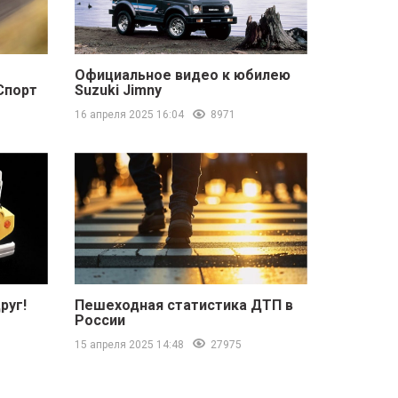
Официальное видео к юбилею
Спорт
Suzuki Jimny
16 апреля 2025 16:04
8971
руг!
Пешеходная статистика ДТП в
России
15 апреля 2025 14:48
27975