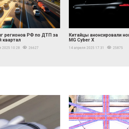
г регионов РФ по ДТП за
Китайцы анонсировали н
й квартал
MG Cyber ​​X
я 2025 10:28
26627
14 апреля 2025 17:31
25875