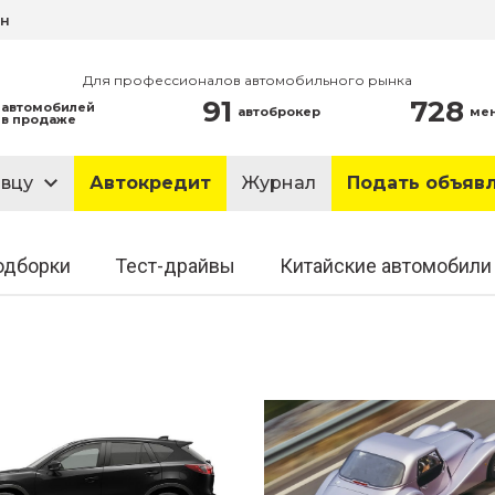
ин
Для профессионалов автомобильного рынка
91
728
автомобилей
автоброкер
ме
в продаже
авцу
Автокредит
Журнал
Подать объяв
одборки
Тест-драйвы
Китайские автомобили