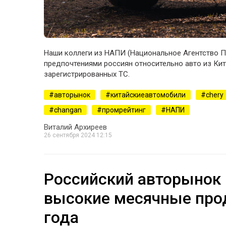
Наши коллеги из НАПИ (Национальное Агентство 
предпочтениями россиян относительно авто из Кит
зарегистрированных ТС.
авторынок
китайскиеавтомобили
chery
changan
промрейтинг
НАПИ
Виталий Архиреев
26 сентября 2024 12:15
Российский авторынок
высокие месячные прод
года