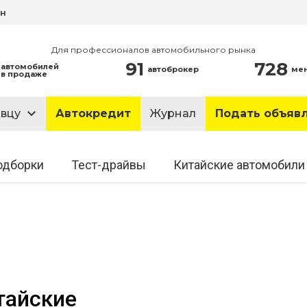
ин
Для профессионалов автомобильного рынка
91
728
автомобилей
автоброкер
ме
в продаже
авцу
Автокредит
Журнал
Подать объяв
одборки
Тест-драйвы
Китайские автомобили
тайские