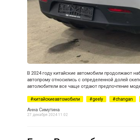
В 2024 году китайские автомобили продолжают наб
автопрому относились с определенной долей скепси
автолюбители все чаще отдают предпочтение мод
китайскиеавтомобили
geely
changan
Анна Симутина
27 декабря 2024 11:02