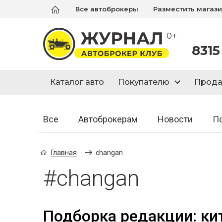
Все автоброкеры
Разместить магаз
0+
8315
Каталог авто
Покупателю
Прод
Все
Автоброкерам
Новости
П
Главная
changan
#changan
Подборка редакции: ки