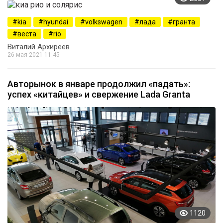
kia
hyundai
volkswagen
лада
гранта
веста
rio
Виталий Архиреев
26 мая 2021 11:45
Авторынок в январе продолжил «падать»:
успех «китайцев» и свержение Lada Granta
1120