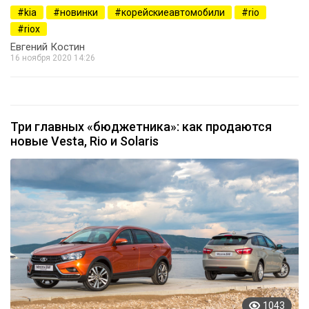
kia
новинки
корейскиеавтомобили
rio
riox
Евгений Костин
16 ноября 2020 14:26
Три главных «бюджетника»: как продаются
новые Vesta, Rio и Solaris
1043