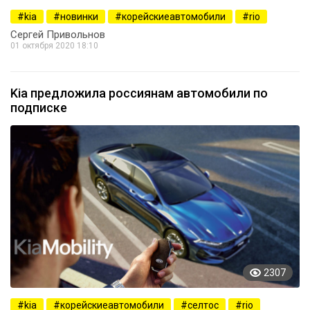
kia
новинки
корейскиеавтомобили
rio
Сергей Привольнов
01 октября 2020 18:10
Kia предложила россиянам автомобили по
подписке
2307
kia
корейскиеавтомобили
селтос
rio