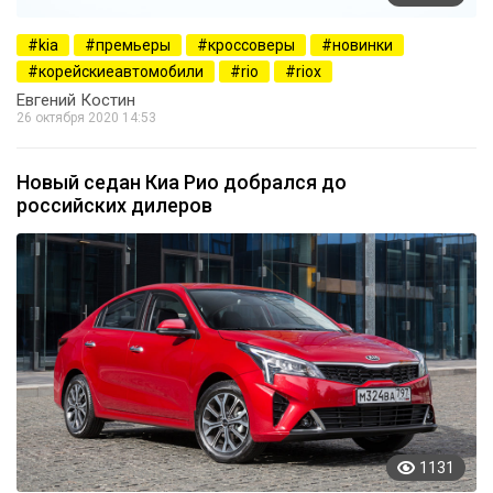
kia
премьеры
кроссоверы
новинки
корейскиеавтомобили
rio
riox
Евгений Костин
26 октября 2020 14:53
Новый седан Киа Рио добрался до
российских дилеров
1131