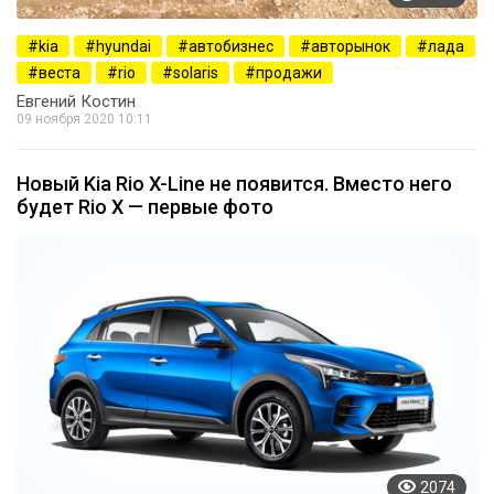
kia
hyundai
автобизнес
авторынок
лада
веста
rio
solaris
продажи
Евгений Костин
09 ноября 2020 10:11
Новый Kia Rio X-Line не появится. Вместо него
будет Rio X — первые фото
2074