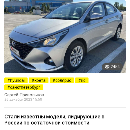
2454
hyundai
крета
солярис
rio
санктпетербург
Сергей Привольнов
26 декабря 2023 15:58
Стали известны модели, лидирующие в
России по остаточной стоимости
2681