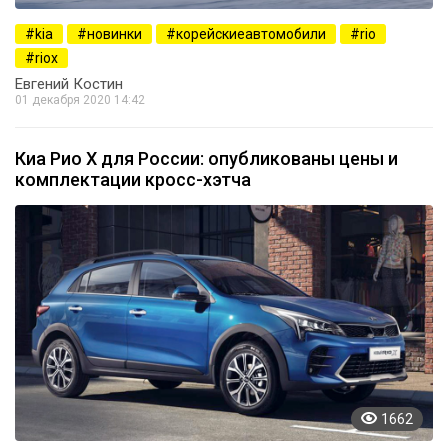
kia
новинки
корейскиеавтомобили
rio
riox
Евгений Костин
01 декабря 2020 14:42
Киа Рио Х для России: опубликованы цены и
комплектации кросс-хэтча
1662