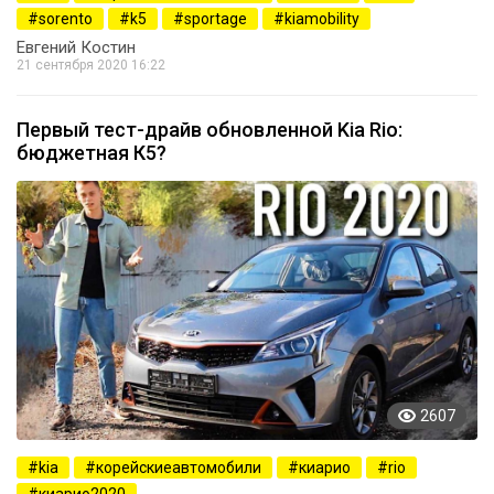
sorento
k5
sportage
kiamobility
Евгений Костин
21 сентября 2020 16:22
Первый тест-драйв обновленной Kia Rio:
бюджетная К5?
2607
kia
корейскиеавтомобили
киарио
rio
киарио2020