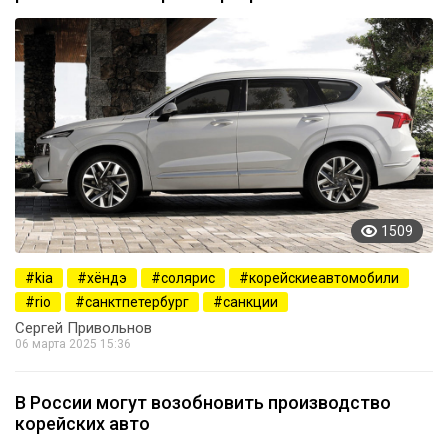
1509
kia
хёндэ
солярис
корейскиеавтомобили
rio
санктпетербург
санкции
Сергей Привольнов
06 марта 2025 15:36
В России могут возобновить производство
корейских авто