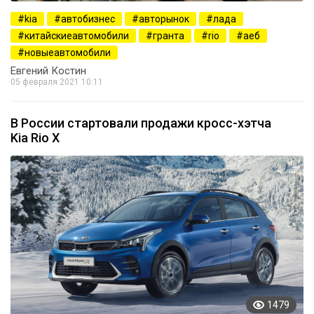
kia
автобизнес
авторынок
лада
китайскиеавтомобили
гранта
rio
аеб
новыеавтомобили
Евгений Костин
05 февраля 2021 10:11
В России стартовали продажи кросс-хэтча
Kia Rio X
1479