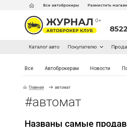
Все автоброкеры
Разместить магаз
0+
852
Каталог авто
Покупателю
Прод
Все
Автоброкерам
Новости
П
Главная
автомат
#автомат
Названы самые прода