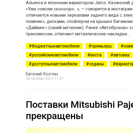
Альянса и японским вариатором Jatco. Казанский
«Уже совсем скооооро…», — говорится в инстаграм-
отличается новыми зеркалами заднего вида с элек
плавник», дисками, спойлером на крышке багажник
«Дайвинг» (синий металлик). Ранее «Автоброкер» 
трансмиссии, отличают металлические накладки…
бюджетныеавтомобили
премьеры
нови
российскиеавтомобили
веста
автоваз
доступныеавтомобили
седаны
вариато
Евгений Костин
28 октября 2019 11:27
Поставки Mitsubishi Pa
прекращены