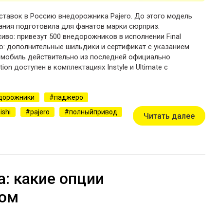
ставок в Россию внедорожника Pajero. До этого модель
ания подготовила для фанатов марки сюрприз.
во: привезут 500 внедорожников в исполнении Final
ого: дополнительные шильдики и сертификат с указанием
омобиль действительно из последней официально
ition доступен в комплектациях Instyle и Ultimate с
дорожники
паджеро
ishi
pajero
полныйпривод
Читать далее
а: какие опции
вом