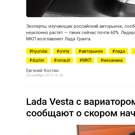
Эксперты, изучающие российский авторынок, сооб
неуклонно растёт — таких сейчас почти 60%. Лидер
МКП возглавляет Лада Гранта.
hyundai
creta
авторынок
лада
duster
renault
МКП
механика
Евгений Костин
26 ноября 2019 16:45
Lada Vesta с вариаторо
сообщают о скором на