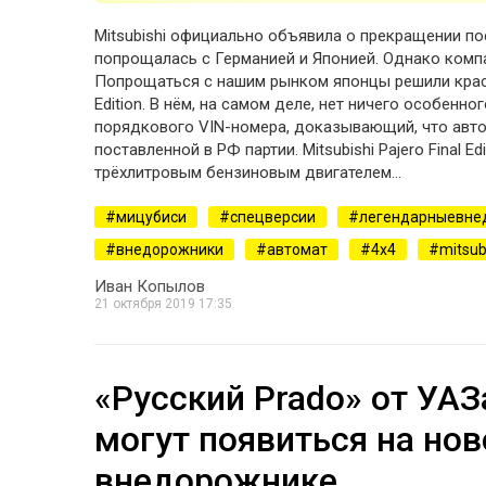
Mitsubishi официально объявила о прекращении по
попрощалась с Германией и Японией. Однако комп
Попрощаться с нашим рынком японцы решили краси
Edition. В нём, на самом деле, нет ничего особенн
порядкового VIN-номера, доказывающий, что авт
поставленной в РФ партии. Mitsubishi Pajero Final Ed
трёхлитровым бензиновым двигателем…
мицубиси
спецверсии
легендарныевне
внедорожники
автомат
4х4
mitsub
Иван Копылов
21 октября 2019 17:35
«Русский Prado» от УАЗ
могут появиться на но
внедорожнике