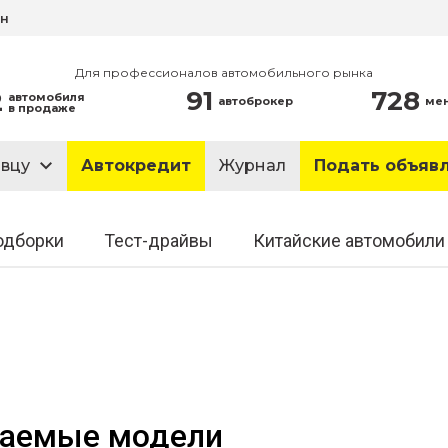
ин
Для профессионалов автомобильного рынка
91
728
2
автомобиля
автоброкер
ме
в продаже
авцу
Автокредит
Журнал
Подать объяв
одборки
Тест-драйвы
Китайские автомобили
ваемые модели