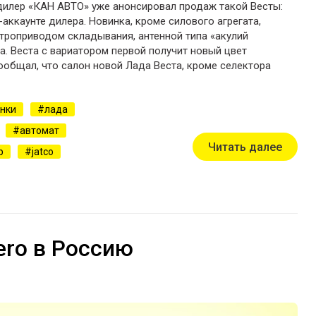
 дилер «КАН АВТО» уже анонсировал продаж такой Весты:
аккаунте дилера. Новинка, кроме силового агрегата,
троприводом складывания, антенной типа «акулий
а. Веста с вариатором первой получит новый цвет
сообщал, что салон новой Лада Веста, кроме селектора
нки
лада
автомат
Читать далее
р
jatco
jero в Россию