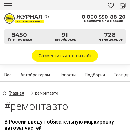
8 800 550-88-20
0+
Бесплатно по России
8450
91
728
в продаже
автоброкер
менеджеров
Разместить авто на сайт
Все
Автоброкерам
Новости
Подборки
Тест-д
Главная
ремонтавто
#ремонтавто
В России введут обязательную маркировку
автозапчастей