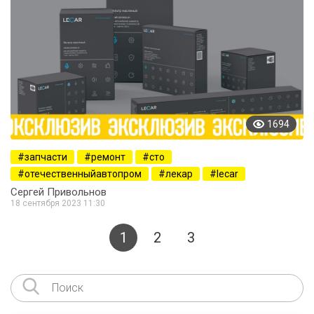
1694
запчасти
ремонт
сто
отечественныйавтопром
лекар
lecar
Сергей Привольнов
18 сентября 2023 11:30
1
2
3