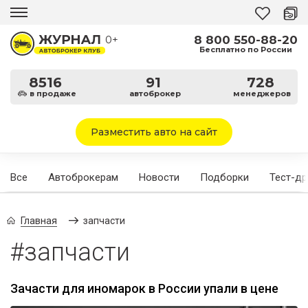
8 800 550-88-20
0+
Бесплатно по России
8516
91
728
в продаже
автоброкер
менеджеров
Разместить авто на сайт
Все
Автоброкерам
Новости
Подборки
Тест-д
Главная
запчасти
#запчасти
Зачасти для иномарок в России упали в цене