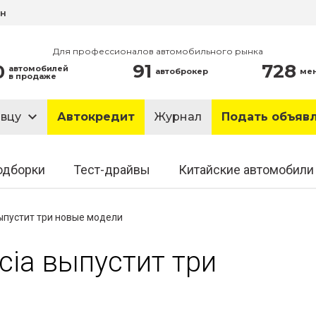
ин
Для профессионалов автомобильного рынка
91
728
0
автомобилей
автоброкер
ме
в продаже
авцу
Автокредит
Журнал
Подать объяв
одборки
Тест-драйвы
Китайские автомобили
ыпустит три новые модели
ia выпустит три