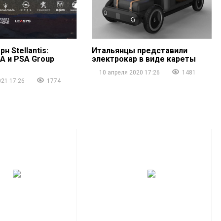
н Stellantis:
Итальянцы представили
A и PSA Group
электрокар в виде кареты
о
10 апреля 2020 17:26
1481
021 17:26
1774