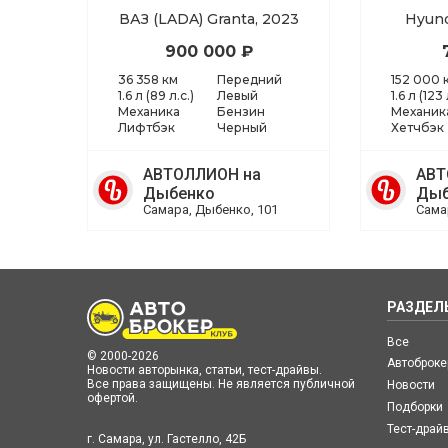
ВАЗ (LADA) Granta, 2023
Hyund
900 000 ₽
36 358 км
Передний
152 000 
1.6 л (89 л.с.)
Левый
1.6 л (123 
Механика
Бензин
Механик
Лифтбэк
Черный
Хетчбэк
АВТОЛЛИОН на
АВТ
Дыбенко
Дыб
Самара, Дыбенко, 101
Сама
РАЗДЕЛ
Все
© 2000-2026
Автоброк
Новости авторынка, статьи, тест-драйвы.
Все права защищены. Не является публичной
Новости
офертой.
Подборки
Тест-драй
г. Самара, ул. Гастелло, 42Б