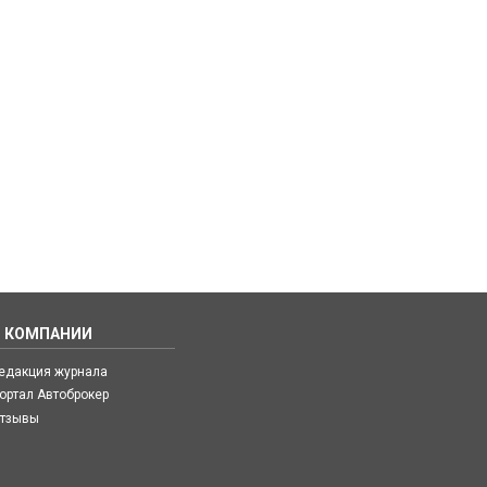
О КОМПАНИИ
едакция журнала
ортал Автоброкер
тзывы