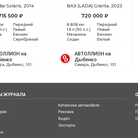
ai Solaris, 2014
ВАЗ (LADA) Granta, 2023
715 500 ₽
720 000 ₽
км
Передний
8 808 км
Передний
л.с.)
Левый
1.6 л (90 л.с.)
Левый
а
Бензин
Механика
Бензин
Серебряный
Седан
Белый
ОЛЛИОН на
АВТОЛЛИОН на
енко
Дыбенко
ра, Дыбенко, 101
Самара, Дыбенко, 101
Ы ЖУРНАЛА
Китайские автомобили
Р
ерам
Реклама
П
Видео
О
Эксперты
вы