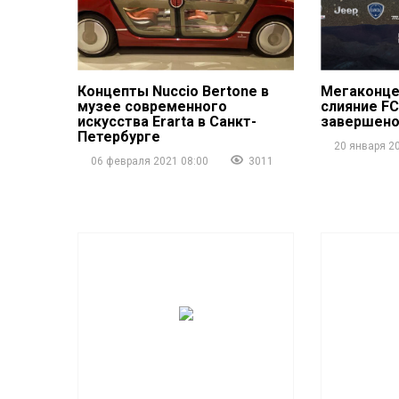
Концепты Nuccio Bertone в
Мегаконцер
музее современного
слияние FC
искусства Erarta в Санкт-
завершен
Петербурге
20 января 2
06 февраля 2021 08:00
3011