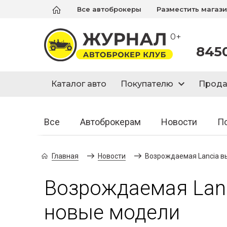
Все автоброкеры
Разместить магаз
0+
845
Каталог авто
Покупателю
Прод
Все
Автоброкерам
Новости
П
Главная
Новости
Возрождаемая Lancia в
Возрождаемая Lanc
новые модели