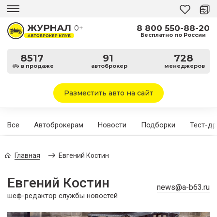
8 800 550-88-20
0+
Бесплатно по России
8517
91
728
в продаже
автоброкер
менеджеров
Разместить авто на сайт
Все
Автоброкерам
Новости
Подборки
Тест-д
Главная
Евгений Костин
Евгений Костин
news@a-b63.ru
шеф-редактор службы новостей