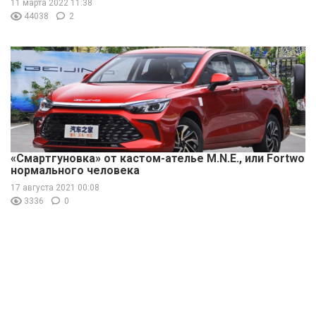
11 марта 2022 11:38
44038
2
«Смартгуновка» от кастом-ателье M.N.E., или Fortwo
нормального человека
17 августа 2021 00:08
3336
0