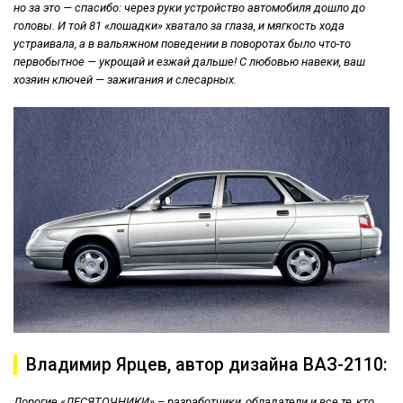
но за это — спасибо: через руки устройство автомобиля дошло до
головы. И той 81 «лошадки» хватало за глаза, и мягкость хода
устраивала, а в вальяжном поведении в поворотах было что-то
первобытное — укрощай и езжай дальше! С любовью навеки, ваш
хозяин ключей — зажигания и слесарных.
Владимир Ярцев, автор дизайна ВАЗ-2110:
Дорогие «ДЕСЯТОЧНИКИ» – разработчики, обладатели и все те, кто