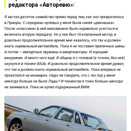
редактора «Авторевю»:
Я застал десятое семейство прямо перед тем, как оно превратилось
в Приоры. С середины нулевых у меня была синяя «двенашка».
После «классики» в ней невозможно было нормально усесться и
включать вторую передачу. Но у нее был 16-клапанный мотор, и
довольно продолжительное время мне казалось, что так и должен
ехать нормальный автомобиль. Пока я не поставил приличные шины.
А потом — импортные пружины и амортизаторы. И хороший
вакуумник. И много чего ещё. В общем, я с головой (а точнее, без неё)
окунулся в тюнинг ВАЗа. И довольно продолжительное время думал,
что так и должен ехать нормальный автомобиль. Пока впервые не
прокатился на иномарке. Надо ли говорить, что с тех пор у меня
никогда больше не было Лады? И тюнингом я тоже больше никогда
не занимался. Пока не купил подержанный BMW.