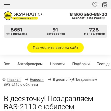
8 800 550-88-20
0+
Бесплатно по России
8651
91
728
в продаже
автоброкер
менеджеров
Разместить авто на сайт
Все
Автоброкерам
Новости
Подборки
Тест-д
Главная
Новости
В десяточку! Поздравляем
ВАЗ-2110 с юбилеем
В десяточку! Поздравляем
ВАЗ-2110 с юбилеем