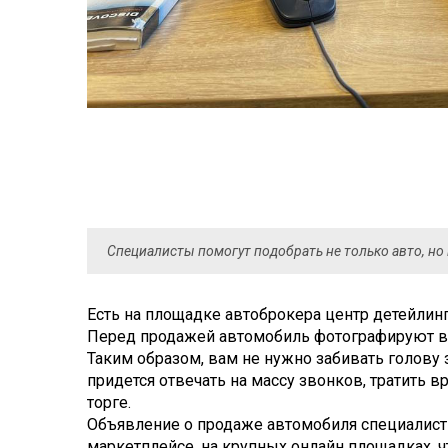
вас
актуален,
вы
точно
пойдёте
в
проверенное
место.
И это
снова
Специалисты помогут подобрать не только авто, н
«Автоллион»,
который
из
Есть на площадке автоброкера центр детейлинг
множества
Перед продажей автомобиль фотографируют в 
Таким образом, вам не нужно забивать голову 
автосалонов
придется отвечать на массу звонков, тратить 
областной
торге.
столицы
Объявление о продаже автомобиля специалис
отличает
маркетплейсе, на крупных онлайн площадках, ч