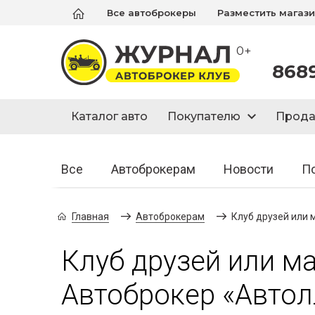
Все автоброкеры
Разместить магаз
0+
868
Каталог авто
Покупателю
Прод
Все
Автоброкерам
Новости
П
Главная
Автоброкерам
Клуб друзей или
Клуб друзей или м
Автоброкер «Автол