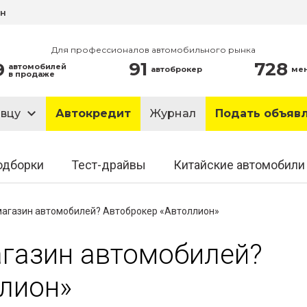
ин
Для профессионалов автомобильного рынка
91
728
9
автомобилей
автоброкер
ме
в продаже
авцу
Автокредит
Журнал
Подать объяв
одборки
Тест-драйвы
Китайские автомобили
 магазин автомобилей? Автоброкер «Автоллион»
агазин автомобилей?
лион»