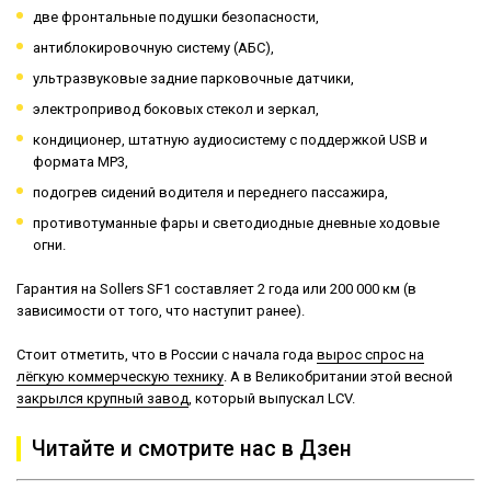
две фронтальные подушки безопасности,
антиблокировочную систему (АБС),
ультразвуковые задние парковочные датчики,
электропривод боковых стекол и зеркал,
кондиционер, штатную аудиосистему с поддержкой
USB
и
формата
MP
3,
подогрев сидений водителя и переднего пассажира,
противотуманные фары и светодиодные дневные ходовые
огни.
Гарантия на
Sollers
SF
1 составляет 2 года или 200 000 км (в
зависимости от того, что наступит ранее).
Стоит отметить, что в России с начала года
вырос спрос на
лёгкую коммерческую технику
. А в Великобритании этой весной
закрылся крупный завод
, который выпускал LCV.
Читайте и смотрите нас в Дзен