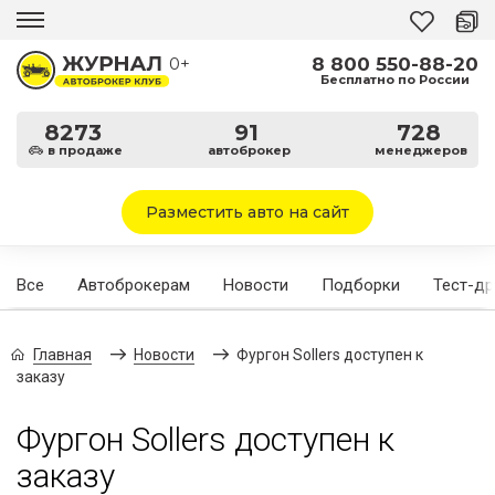
8 800 550-88-20
0+
Бесплатно по России
8273
91
728
в продаже
автоброкер
менеджеров
Разместить авто на сайт
Все
Автоброкерам
Новости
Подборки
Тест-д
Главная
Новости
Фургон Sollers доступен к
заказу
Фургон Sollers доступен к
заказу