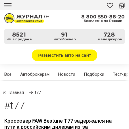
8 800 550-88-20
0+
Бесплатно по России
8521
91
728
в продаже
автоброкер
менеджеров
Разместить авто на сайт
Все
Автоброкерам
Новости
Подборки
Тест-д
Главная
t77
#t77
Кроссовер FAW Bestune T77 задержался на
пути к российским дилерам из-за