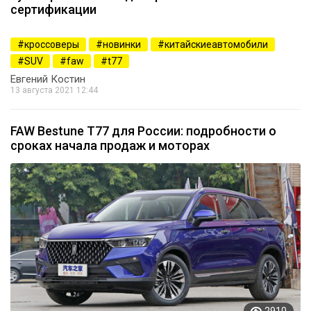
сертификации
1768
кроссоверы
новинки
китайскиеавтомобили
SUV
faw
t77
Евгений Костин
13 августа 2021 12:44
FAW Bestune T77 для России: подробности о
сроках начала продаж и моторах