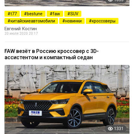
t77
bestune
faw
SUV
китайскиеавтомобили
новинки
кроссоверы
Евгений Костин
20 июля 2020 20:17
FAW везёт в Россию кроссовер с 3D-
ассистентом и компактный седан
1331