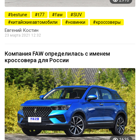
2910
bestune
t77
faw
SUV
китайскиеавтомобили
новинки
кроссоверы
Евгений Костин
23 марта 2021 12:32
Компания FAW определилась с именем
кроссовера для России
1635