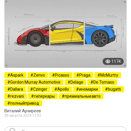
1174
Aspark
Zenvo
Picasso
Praga
McMurtry
Gordon Murray Automotive
Delage
De Tomaso
Dallara
Czinger
Apollo
иномарки
bugatti
rezvani
гиперкары
премиальныеавто
полныйпривод
Виталий Архиреев
30 августа 2024 12:02