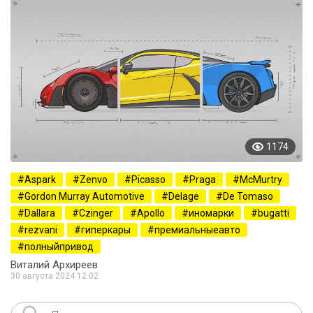
1174
Aspark
Zenvo
Picasso
Praga
McMurtry
Gordon Murray Automotive
Delage
De Tomaso
Dallara
Czinger
Apollo
иномарки
bugatti
rezvani
гиперкары
премиальныеавто
полныйпривод
Виталий Архиреев
30 августа 2024 12:02