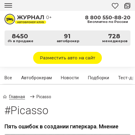
8 800 550-88-20
0+
Бесплатно по России
8450
91
728
в продаже
автоброкер
менеджеров
Разместить авто на сайт
Все
Автоброкерам
Новости
Подборки
Тест-д
Главная
Picasso
#Picasso
Пять ошибок в создании гиперкара. Мнение