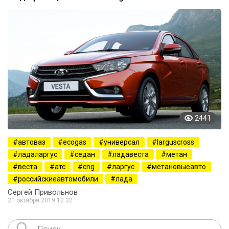
2441
автоваз
ecogas
универсал
larguscross
ладаларгус
седан
ладавеста
метан
веста
атс
cng
ларгус
метановыеавто
российскиеавтомобили
лада
Сергей Привольнов
21 октября 2019 12:32