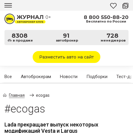
8 800 550-88-20
0+
Бесплатно по России
8308
91
728
в продаже
автоброкер
менеджеров
Разместить авто на сайт
Все
Автоброкерам
Новости
Подборки
Тест-д
Главная
ecogas
#ecogas
Lada прекращает выпуск некоторых
модификаций Vesta и Largus