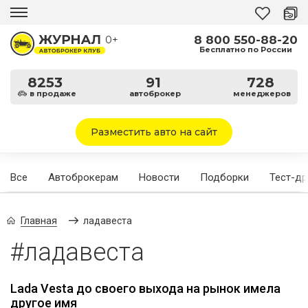
8 800 550-88-20
0+
Бесплатно по России
8253
91
728
в продаже
автоброкер
менеджеров
Разместить авто на сайт
Все
Автоброкерам
Новости
Подборки
Тест-д
Главная
ладавеста
#ладавеста
Lada Vesta до своего выхода на рынок имела
другое имя