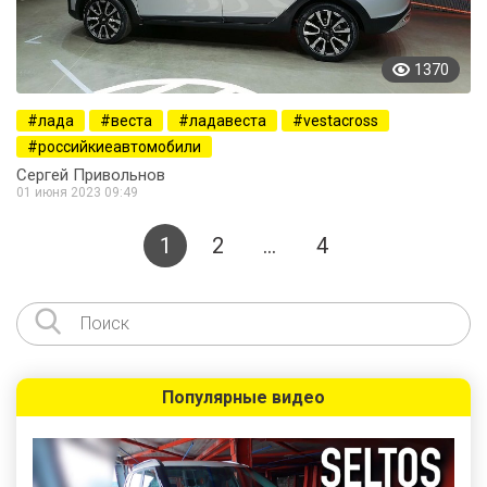
1370
лада
веста
ладавеста
vestacross
российкиеавтомобили
Сергей Привольнов
01 июня 2023 09:49
1
2
…
4
Популярные видео