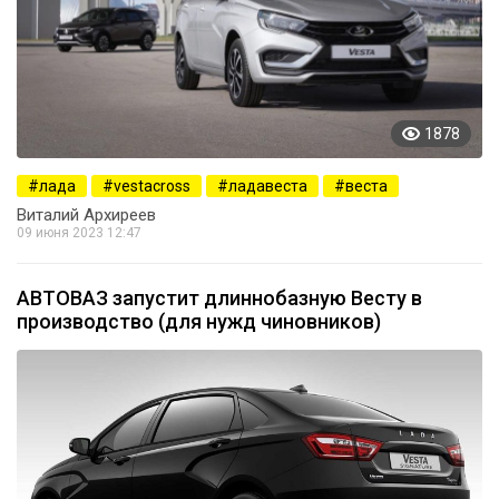
1878
лада
vestacross
ладавеста
веста
Виталий Архиреев
09 июня 2023 12:47
АВТОВАЗ запустит длиннобазную Весту в
производство (для нужд чиновников)