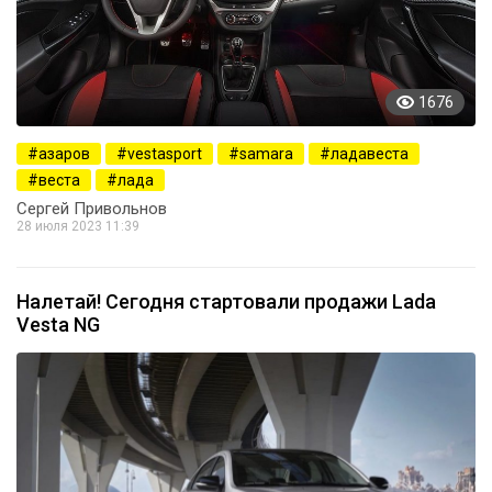
1676
азаров
vestasport
samara
ладавеста
веста
лада
Сергей Привольнов
28 июля 2023 11:39
Налетай! Сегодня стартовали продажи Lada
Vesta NG