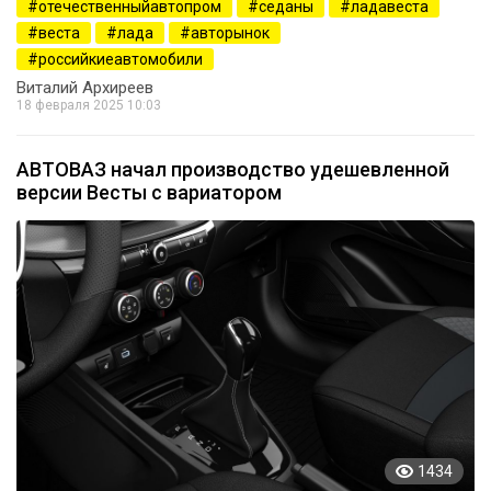
отечественныйавтопром
седаны
ладавеста
веста
лада
авторынок
российкиеавтомобили
Виталий Архиреев
18 февраля 2025 10:03
АВТОВАЗ начал производство удешевленной
версии Весты с вариатором
1434