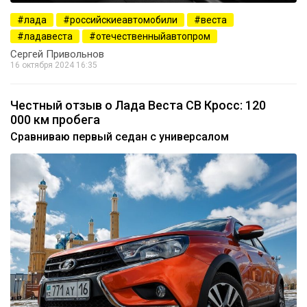
лада
российскиеавтомобили
веста
ладавеста
отечественныйавтопром
Сергей Привольнов
16 октября 2024 16:35
Честный отзыв о Лада Веста СВ Кросс: 120
000 км пробега
Сравниваю первый седан с универсалом