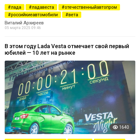
лада
ладавеста
отечественныйавтопром
российкиеавтомобили
вета
Виталий Архиреев
05 марта 2025 09:46
В этом году Lada Vesta отмечает свой первый
юбилей — 10 лет на рынке
1640