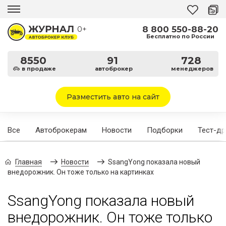
8 800 550-88-20
0+
Бесплатно по России
8550
91
728
в продаже
автоброкер
менеджеров
Разместить авто на сайт
Все
Автоброкерам
Новости
Подборки
Тест-д
Главная
Новости
SsangYong показала новый
внедорожник. Он тоже только на картинках
SsangYong показала новый
внедорожник. Он тоже только