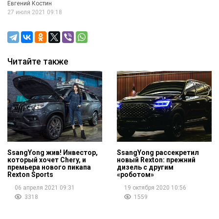
Евгений Костин
27 июля 2021 09:18
Читайте также
SsangYong жив! Инвестор,
SsangYong рассекретил
который хочет Chery, и
новый Rexton: прежний
премьера нового пикапа
дизель с другим
Rexton Sports
«роботом»
06 апреля 2021 09:31
19 октября 2020 10:56
3318
1559