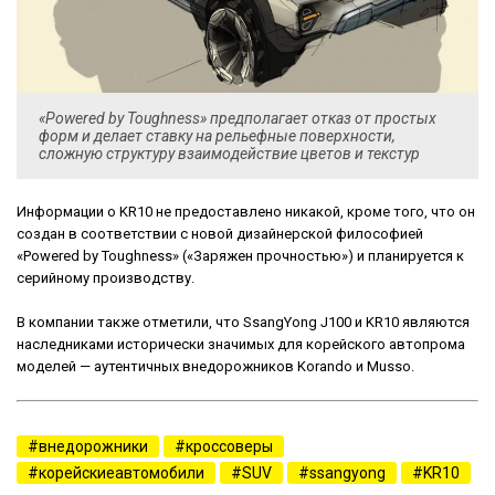
«Powered by Toughness» предполагает отказ от простых
форм и делает ставку на рельефные поверхности,
сложную структуру взаимодействие цветов и текстур
Информации о KR10 не предоставлено никакой, кроме того, что он
создан в соответствии с новой дизайнерской философией
«Powered by Toughness» («Заряжен прочностью») и планируется к
серийному производству.
В компании также отметили, что SsangYong J100 и KR10 являются
наследниками исторически значимых для корейского автопрома
моделей — аутентичных внедорожников Korando и Musso.
внедорожники
кроссоверы
корейскиеавтомобили
SUV
ssangyong
KR10