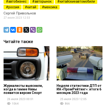
автобизнес
авторынок
китайскиеавтомобили
россия
китай
мексика
Сергей Привольнов
27 июля 2023 12:53
Читайте также
Журналисты выяснили,
Неделя статистики ДТП от
когда в гамме Нивы
ИА «ПромРейтинг»: итоги 6
появится версия Спорт
месяцев 2023 года
26 июля 2023 00:01
25 июля 2023 12:05
1064
866