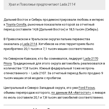
Урал и Поволжье предпочитают Lada 2114
Дальний Восток и Сибирь продемонстрировали любовь и интерес
к
Toyota Corolla
, рыночные показатели которой за отчетный
период составили 14,8 (Дальний Восток) и 18,5 тысяч (Сибирь).
В Приволжском и Уральском округах пальма первенства
оказалась у
Lada 2114
. Хэтчбеков на этих территориях было
приобретено 20,1 тысяч и 7,1 тысяч машин соответственно.
На Северном Кавказе, кто бы сомневался, лидирует
Lada 2170
Priora
. Традиционный для этого округа автомобиль реализовался в
количестве 17,8 тысяч. Южный федеральный тоже не прочь
отечественного – Lada 2107. За отчетный период было продано 9
тысяч машин этой модели с пробегом.
Центральный и Северо-Западный округа, это уже
Ford Focus
,
объемы перепродаж которого,
по данным АА «Автостат»
, с января
по июль составили 20,1 и 7,8 тысяч автомобилей соответственно.