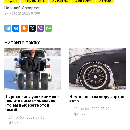
дтп
практика
сервис
аварии
зима
Виталий Архиреев
27 ноября 2023 07:00
Читайте также
Широкие или узкие зимние
Чем опасна наледь в арках
шины: не имеет значения,
авто
что вы выберете этой
19 ноября 2023 07:00
зимой
8720
21 ноября 2023 07:00
2593