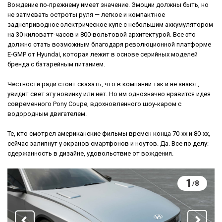
Вождение по-прежнему имеет значение. Эмоции должны быть, но
не затмевать остроты руля — легкое и компактное
заднеприводное электрическое купе с небольшим аккумулятором
на 30 киловатт-часов и 800-вольтовой архитектурой. Все это
должно стать возможным благодаря революционной платформе
E-GMP от Hyundai, которая лежит в основе серийных моделей
бренда с батарейным питанием.
Честности ради стоит сказать, что в компании так и не знают,
увидит свет эту новинку или нет. Но им однозначно нравится идея
современного Pony Coupe, вдохновленного шоу-каром с
водородным двигателем.
Те, кто смотрел американские фильмы времен конца 70-хх и 80-хх,
сейчас залипнут у экранов смартфонов и ноутов. Да. Все по делу:
сдержанность в дизайне, удовольствие от вождения.
1
8
/