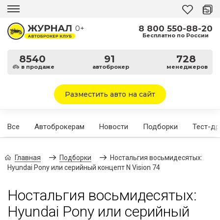
8 800 550-88-20
0+
Бесплатно по России
8540
91
728
в продаже
автоброкер
менеджеров
Разместить авто на сайт
Все
Автоброкерам
Новости
Подборки
Тест-д
Главная
Подборки
Ностальгия восьмидесятых:
Hyundai Pony или серийный концепт N Vision 74
Ностальгия восьмидесятых:
Hyundai Pony или серийный