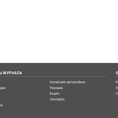
Ы ЖУРНАЛА
Китайские автомобили
Р
ерам
Реклама
П
Видео
О
Эксперты
вы