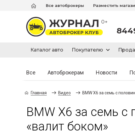
Все автоброкеры
Разместить магаз
0+
844
Каталог авто
Покупателю
Прод
Все
Автоброкерам
Новости
П
Главная
Видео
BMW X6 за семь с полови
BMW X6 за семь с
«валит боком»