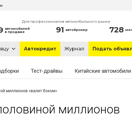
ин
Для профессионалов автомобильного рынка
91
728
9
автомобилей
автоброкер
ме
в продаже
авцу
Автокредит
Журнал
Подать объяв
одборки
Тест-драйвы
Китайские автомобили
ной миллионов «валит боком»
 половиной миллионов