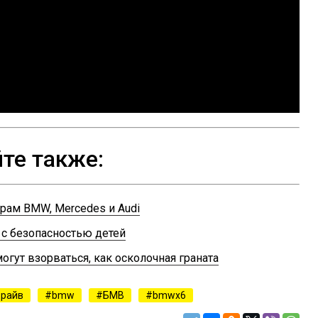
те также:
рам BMW, Mercedes и Audi
с безопасностью детей
гут взорваться, как осколочная граната
драйв
bmw
БМВ
bmwx6