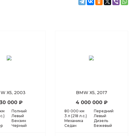
W X5, 2003
BMW X5, 2017
30 000 ₽
4 000 000 ₽
 км
Полный
80 000 км
Передний
с.)
Левый
3 л (218 л.с.)
Левый
Бензин
Механика
Дизель
ер
Черный
Седан
Бежевый