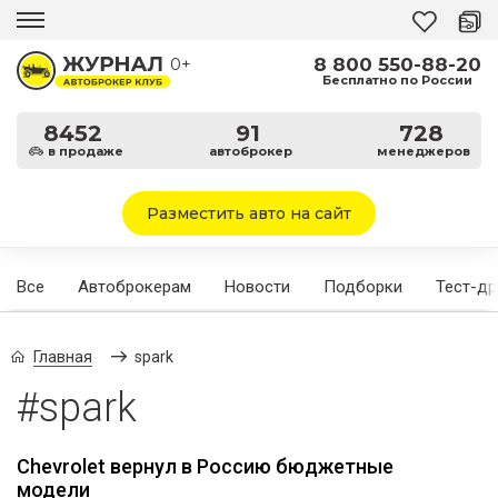
8 800 550-88-20
0+
Бесплатно по России
8452
91
728
в продаже
автоброкер
менеджеров
Разместить авто на сайт
Все
Автоброкерам
Новости
Подборки
Тест-д
Главная
spark
#spark
Chevrolet вернул в Россию бюджетные
модели