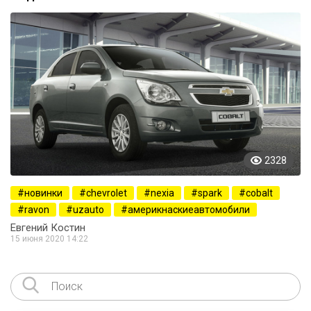
2328
новинки
chevrolet
nexia
spark
cobalt
ravon
uzauto
америкнаскиеавтомобили
Евгений Костин
15 июня 2020 14:22