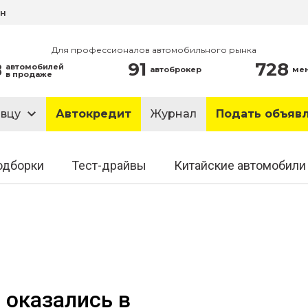
ин
Для профессионалов автомобильного рынка
91
728
8
автомобилей
автоброкер
ме
в продаже
авцу
Автокредит
Журнал
Подать объяв
одборки
Тест-драйвы
Китайские автомобили
 оказались в