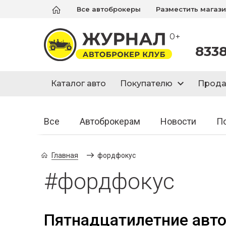
Все автоброкеры
Разместить магаз
0+
833
Каталог авто
Покупателю
Прод
Все
Автоброкерам
Новости
П
Главная
фордфокус
#фордфокус
Пятнадцатилетние авто