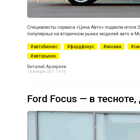
Специалисты сервиса «Цена Авто» подвели итоги 2
популярных на вторичном рынке моделей авто в Мо
автобизнес
фордфокус
москва
са
авторынок
Виталий Архиреев
14 января 2021 14:10
Ford Focus — в тесноте,