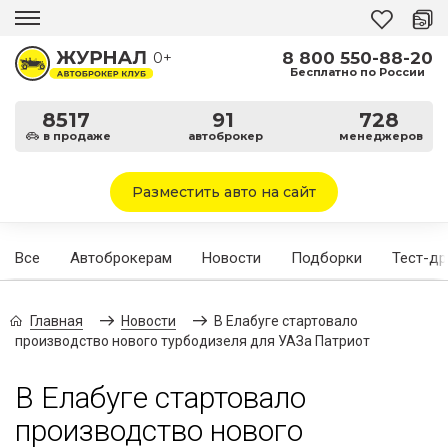
8 800 550-88-20
0+
Бесплатно по России
8517
91
728
в продаже
автоброкер
менеджеров
Разместить авто на сайт
Все
Автоброкерам
Новости
Подборки
Тест-д
Главная
Новости
В Елабуге стартовало
производство нового турбодизеля для УАЗа Патриот
В Елабуге стартовало
производство нового