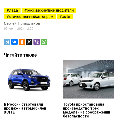
лада
российскиепроизводители
отечественныйавтопром
xcite
Сергей Привольнов
05 июня 2024 12:20
Читайте также
В России стартовали
Toyota приостановила
продажи автомобилей
производство трёх
XCITE
моделей из соображений
безопасности