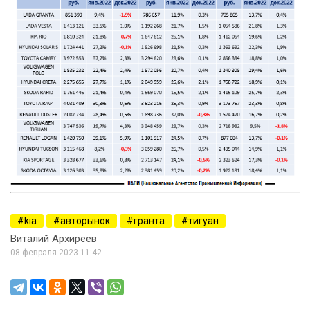
kia
авторынок
гранта
тигуан
Виталий Архиреев
08 февраля 2023 11:42