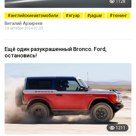
1128
английскиеавтомобили
ягуар
jaguar
тюнинг
Виталий Архиреев
24 октября 2024 07:00
Ещё один разукрашенный Bronco. Ford,
остановись!
1211