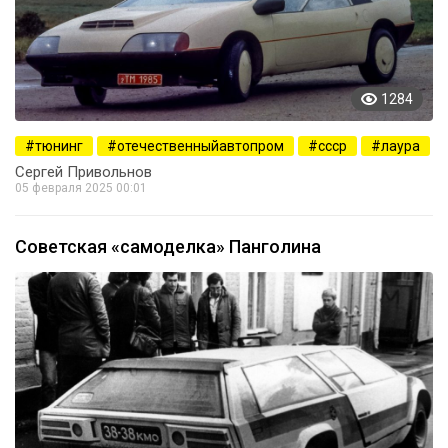
1284
тюнинг
отечественныйавтопром
ссср
лаура
Сергей Привольнов
05 февраля 2025 00:01
Советская «самоделка» Панголина