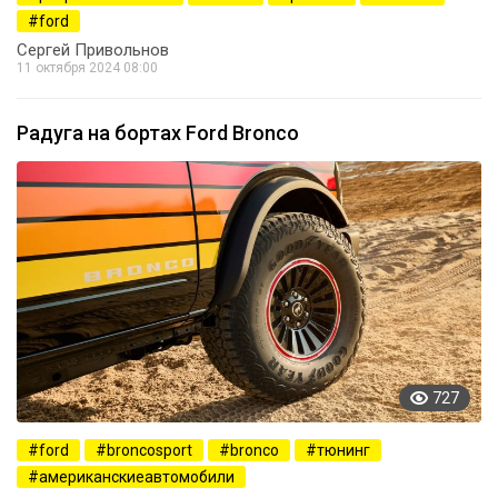
ford
Сергей Привольнов
11 октября 2024 08:00
Радуга на бортах Ford Bronco
727
ford
broncosport
bronco
тюнинг
американскиеавтомобили