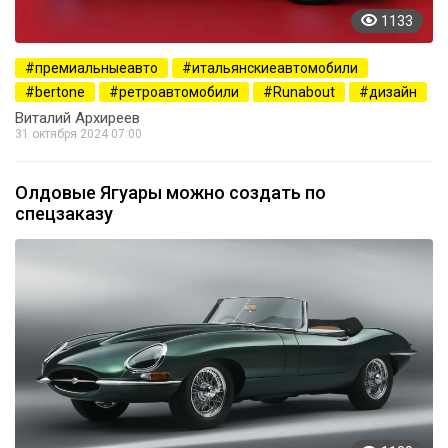
1133
премиальныеавто
итальянскиеавтомобили
bertone
ретроавтомобили
Runabout
дизайн
Виталий Архиреев
31 октября 2024 07:00
Олдовые Ягуары можно создать по
спецзаказу