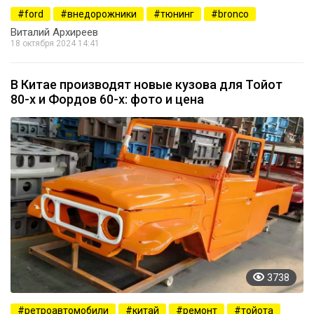
ford
внедорожники
тюнинг
bronco
Виталий Архиреев
18 октября 2024 14:41
В Китае производят новые кузова для Тойот
80-х и Фордов 60-х: фото и цена
3738
ретроавтомобили
китай
ремонт
тойота