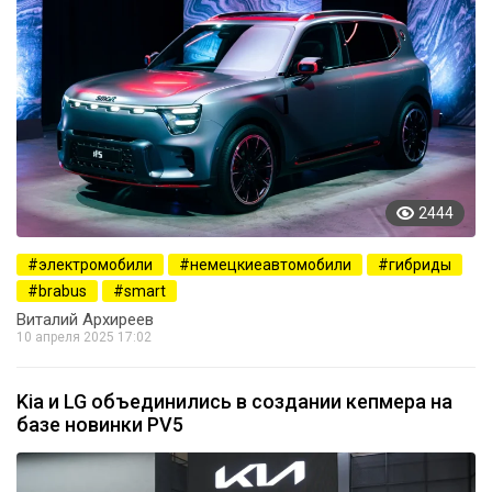
2444
электромобили
немецкиеавтомобили
гибриды
brabus
smart
Виталий Архиреев
10 апреля 2025 17:02
Kia и LG объединились в создании кепмера на
базе новинки PV5