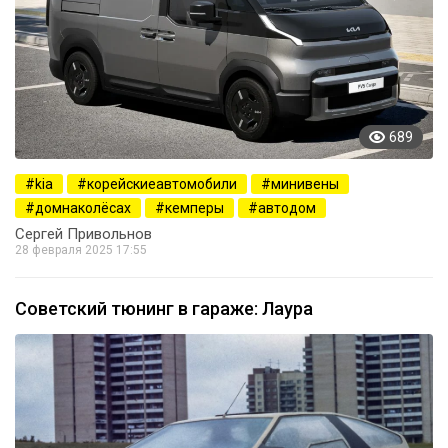
689
kia
корейскиеавтомобили
минивены
домнаколёсах
кемперы
автодом
Сергей Привольнов
28 февраля 2025 17:55
Советский тюнинг в гараже: Лаура