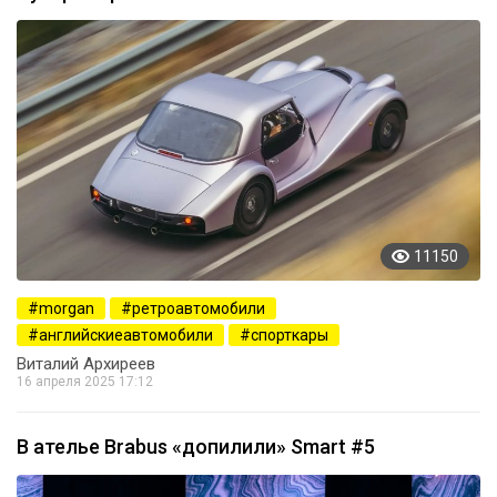
11150
morgan
ретроавтомобили
английскиеавтомобили
спорткары
Виталий Архиреев
16 апреля 2025 17:12
В ателье Brabus «допилили» Smart #5