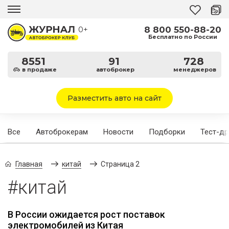
8 800 550-88-20
0+
Бесплатно по России
8551
91
728
в продаже
автоброкер
менеджеров
Разместить авто на сайт
Все
Автоброкерам
Новости
Подборки
Тест-д
Главная
китай
Страница 2
#китай
В России ожидается рост поставок
электромобилей из Китая