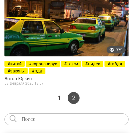
979
китай
короновирус
такси
видео
гибдд
законы
пдд
Антон Юркин
03 февраля 2020 18:57
1
2