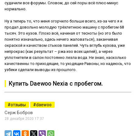
судачили все форумы. Словом, до сей поры всё плюс-минус
нормально.
Ну а теперь то, что меня огорчило больше всего, из-за чего я и
продал довольно молодую трёхлетнюю машину с пробегом 68
тысяч. Это кузов. Плохо всё, начиная от тесноты (но это было
понятно изначально, здесь нечего жаловаться), заканчивая
окраской и качеством стыков панелей. Чуть вглубь кузова, уже
непрокрас (как результат – ржа изо всех щелей), а через
уплотнители в салон постоянно лезла вода. Не знаю, насколько
качественны то приходящие, то уходящие Равоны, но надеюсь, что
узбеки сделали выводы из прошлого.
Купить Daewoo Nexia с пробегом.
отзывы
daewoo
Серж Бобров
28 декабря 2020 17:37