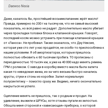
Daewoo Nexia
Даже, казалось бы, простейший восьмиклапанник жрёт масло!
Правда, примерно по 200 г на тысячу км, что не самый высокий
показатель, но всё равно не радует. Дополнительно масло убегает
через прокладки головки блока и клапанной крышки. Говорят,
последний косяк можно устранить при помощи клапанной крышки
от «Ланоса». Не пробовал. Также оказалось, что Дэу Нексия,
которая уже сто лет у нас продаётся, не особо-то приспособлена к
нашим условиям. Я об амортизаторах, которые пришлось
полностью обновить к 60 тысячам пробега. ТО прописаны с
периодичностью 10 тысяч км, а уже на 40 000 надо менять ремень
ГРМ с роликом. С завода в коробку вместо масла была залита
какая-то неведомая жижа, из-за чего весьма быстро начались
хрусты, стуки и стоны из коробки. Залил нормальную
полусинтетику – помогло сразу же. Видимо, ничего окончательно
накрыться не успело.
Сцепление менять не пришлось, так с родным и продал. На
удивление, выжили и ШРУСы, хотя отзывы пугали их хилостью.
Обошла меня стороной и «зависающая» приборка, о которой