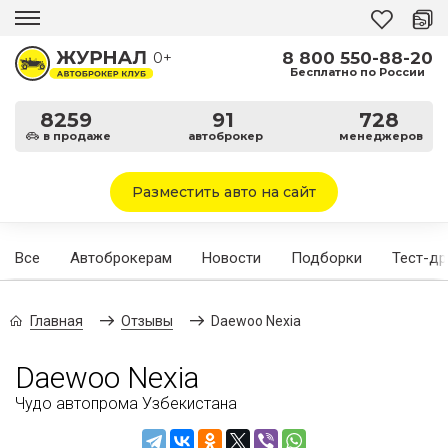
8 800 550-88-20
0+
Бесплатно по России
8259
91
728
в продаже
автоброкер
менеджеров
Разместить авто на сайт
Все
Автоброкерам
Новости
Подборки
Тест-д
Главная
Отзывы
Daewoo Nexia
Daewoo Nexia
Чудо автопрома Узбекистана