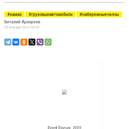
камаз
грузовыеавтомобили
набережныечелны
Виталий Архиреев
05 января 2023 00:01
Ford Focus, 2011