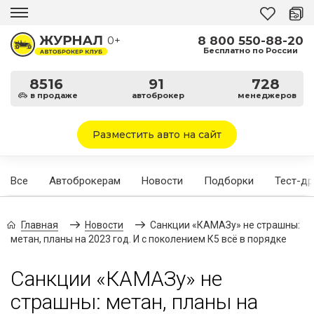
8 800 550-88-20
0+
Бесплатно по России
8516
91
728
в продаже
автоброкер
менеджеров
Разместить авто на сайт
Все
Автоброкерам
Новости
Подборки
Тест-д
Главная
Новости
Санкции «КАМАЗу» не страшны:
метан, планы на 2023 год. И с поколением К5 всё в порядке
Санкции «КАМАЗу» не
страшны: метан, планы на