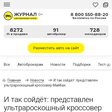
8 800 550-88-20
0+
Бесплатно по России
8272
91
728
в продаже
автоброкер
менеджеров
Разместить авто на сайт
Все
Автоброкерам
Новости
Подборки
Тест-д
Главная
Новости
И так сойдёт: представлен
ультрароскошный кроссовер Майбах
И так сойдёт: представлен
ультрароскошный кроссовер