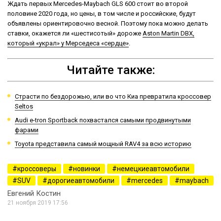
Ждать первых Mercedes-Maybach GLS 600 стоит во второй
половине 2020 года, но цены, в том числе и российские, будут
объявлены ориентировочно весной. Поэтому пока можно делать
ставки, окажется ли «шестисотый» дороже
Aston Martin DBX,
который «украл» у Мерседеса «сердце»
.
Читайте также:
Страсти по бездорожью, или во что Киа превратила кроссовер
Seltos
Audi e-tron Sportback похвастался самыми продвинутыми
фарами
Toyota представила самый мощный RAV4 за всю историю
кроссоверы
новинки
немецкиеавтомобили
SUV
дорогиеавтомобили
mercedes
maybach
Евгений Костин
21 ноября 2019 17:56