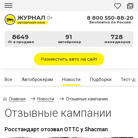
8 800 550-88-20
0+
Бесплатно по России
8649
91
728
в продаже
автоброкер
менеджеров
Разместить авто на сайт
Все
Автоброкерам
Новости
Подборки
Тест-д
Главная
Новости
Отзывные кампании
Отзывные кампании
Росстандарт отозвал ОТТС у Shacman