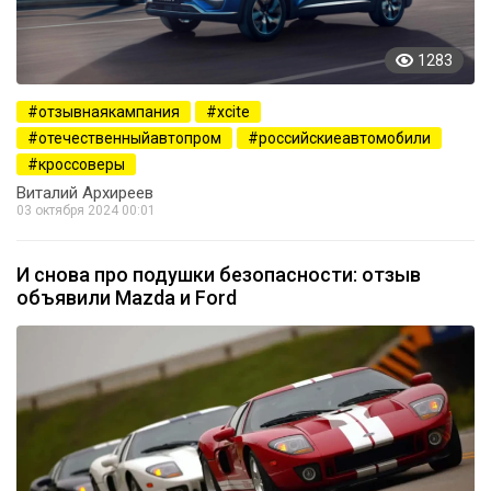
1283
отзывнаякампания
xcite
отечественныйавтопром
российскиеавтомобили
кроссоверы
Виталий Архиреев
03 октября 2024 00:01
И снова про подушки безопасности: отзыв
объявили Mazda и Ford