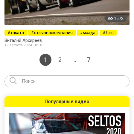
1573
таката
отзывнаякампания
мазда
ford
Виталий Архиреев
19 августа 2024 10:10
1
2
…
7
Популярные видео