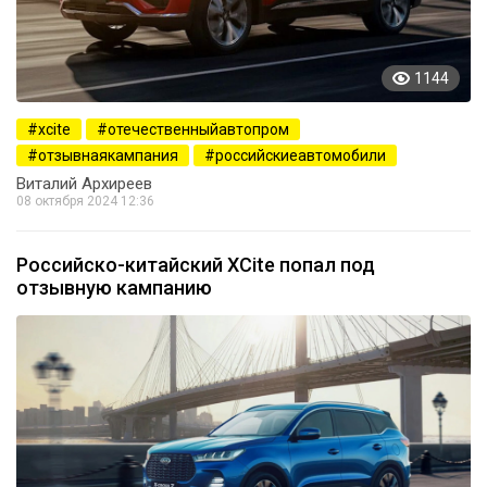
1144
xcite
отечественныйавтопром
отзывнаякампания
российскиеавтомобили
Виталий Архиреев
08 октября 2024 12:36
Российско-китайский XCite попал под
отзывную кампанию