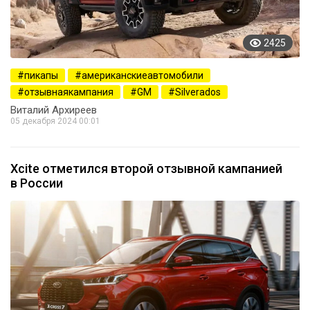
2425
пикапы
американскиеавтомобили
отзывнаякампания
GM
Silverados
Виталий Архиреев
05 декабря 2024 00:01
Xcite отметился второй отзывной кампанией
в России