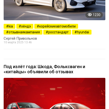
1230
kia
хёндэ
корейскиеавтомобили
отзывнаякампания
росстандарт
hyundai
Сергей Привольнов
10 марта 2025 13:46
Под излёт года: Шкода, Фольксваген и
«китайцы» объявили об отзывах