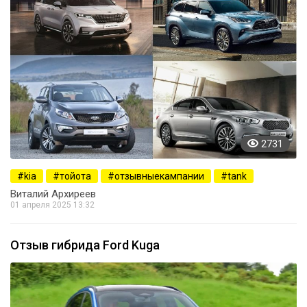
2731
kia
тойота
отзывныекампании
tank
Виталий Архиреев
01 апреля 2025 13:32
Отзыв гибрида Ford Kuga