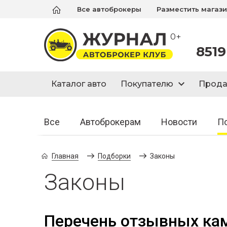
Все автоброкеры
Разместить магаз
0+
8519
Каталог авто
Покупателю
Прод
Все
Автоброкерам
Новости
П
Главная
Подборки
Законы
Законы
Перечень отзывных ка