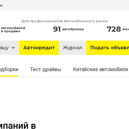
ин
Для профессионалов автомобильного рынка
91
728
автомобилей
автоброкер
ме
в продаже
авцу
Автокредит
Журнал
Подать объяв
одборки
Тест-драйвы
Китайские автомобили
мпаний в