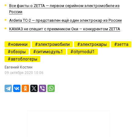
Все факты о ZETTA — первом серийном электромобиле из
России
Arderia TC-2 — представлен ещё один электрокар из России
КАМАЗ не спешит с преемником Оки — конкурентом ZETTA
новинки
электромобили
электрокары
зетта
обзоры
ситимодуль1
citymodul1
автоблогеры
Евгений Костин
09 октября 2020 10:06