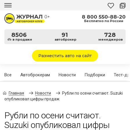
8 800 550-88-20
0+
Бесплатно по России
8506
91
728
в продаже
автоброкер
менеджеров
Разместить авто на сайт
Все
Автоброкерам
Новости
Подборки
Тест-д
Главная
Новости
Рубли по осени считают. Suzuki
опубликовал цифры продаж
Рубли по осени считают.
Suzuki опубликовал цифры