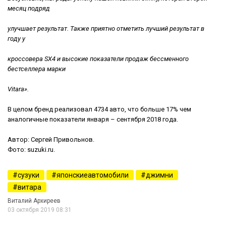
месяц подряд
улучшает результат.
Также приятно отметить лучший результат в
году у
кроссовера SX4 и высокие показатели продаж бессменного
бестселлера марки
Vitara».
В целом бренд реализовал 4734 авто, что больше 17% чем
аналогичные показатели января – сентября 2018 года.
Автор: Сергей Привольнов.
Фото: suzuki.ru.
сузуки
японскиеавтомобили
джимни
витара
Виталий Архиреев
03 октября 2019 08:31