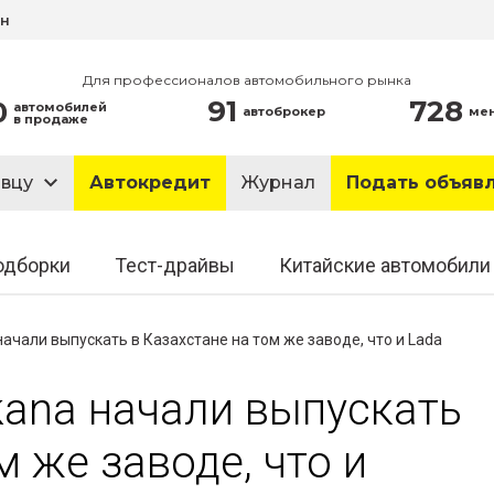
ин
Для профессионалов автомобильного рынка
91
728
0
автомобилей
автоброкер
ме
в продаже
авцу
Автокредит
Журнал
Подать объяв
одборки
Тест-драйвы
Китайские автомобили
 начали выпускать в Казахстане на том же заводе, что и Lada
rkana начали выпускать
м же заводе, что и