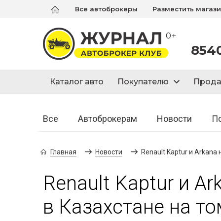
Все автоброкеры
Разместить магаз
0+
854
Каталог авто
Покупателю
Прод
Все
Автоброкерам
Новости
П
Главная
Новости
Renault Kaptur и Arkana
Renault Kaptur и A
в Казахстане на то