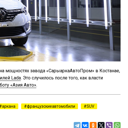
 на мощностях завода «СарыаркаАвтоПром» в Костанае,
илей Lada
. Это случилось после того, как власти
боту «Азия Авто»
.
аркана
французскиеавтомобили
SUV