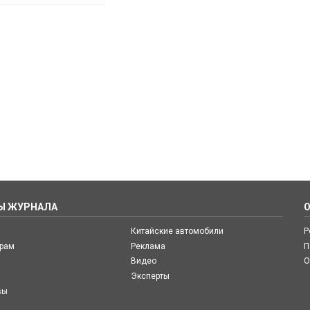
Ы ЖУРНАЛА
Китайские автомобили
Р
ерам
Реклама
П
Видео
О
Эксперты
вы