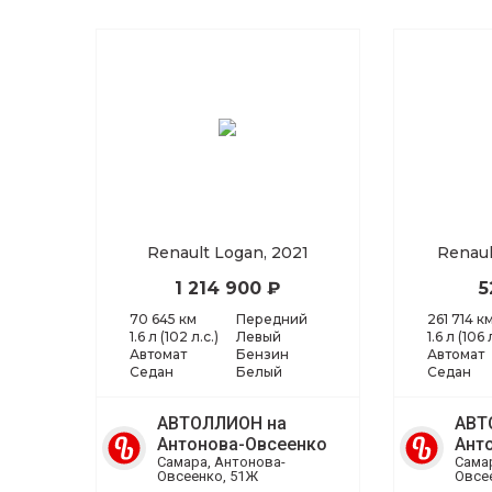
Renault Logan, 2021
Renaul
1 214 900 ₽
5
70 645 км
Передний
261 714 к
1.6 л (102 л.с.)
Левый
1.6 л (106 
Автомат
Бензин
Автомат
Седан
Белый
Седан
АВТОЛЛИОН на
АВТ
Антонова-Овсеенко
Ант
Самара, Антонова-
Сама
Овсеенко, 51Ж
Овсе