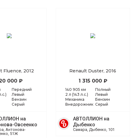
t Fluence, 2012
Renault Duster, 2016
20 000 ₽
1 315 000 ₽
м
Передний
140 905 км
Полный
л.с.)
Левый
2 л (143 л.с.)
Левый
Бензин
Механика
Бензин
Серый
Внедорожник
Серый
ОЛЛИОН на
АВТОЛЛИОН на
онова-Овсеенко
Дыбенко
ра, Антонова-
Самара, Дыбенко, 101
енко, 51Ж