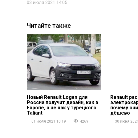
03 июля 2021 14:05
Читайте также
Новый Renault Logan для
Renault ра
России получит дизайн, как в
электрокар
Европе, а не как у турецкого
почему они
Taliant
дёшево
01 июля 2021 10:19
4269
30 июня 2021