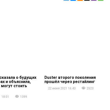
ссказала о будущих
Duster второго поколения
ах и объяснила,
прошёл через рестайлинг
 могут стоить
22 июня 2021 16:43
2523
 18:01
1399