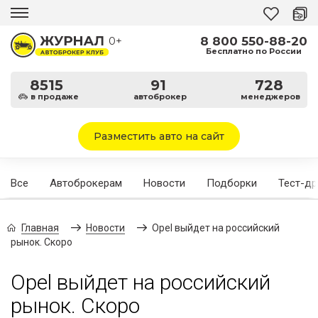
8 800 550-88-20
0+
Бесплатно по России
8515
91
728
в продаже
автоброкер
менеджеров
Разместить авто на сайт
Все
Автоброкерам
Новости
Подборки
Тест-д
Главная
Новости
Opel выйдет на российский
рынок. Скоро
Opel выйдет на российский
рынок. Скоро