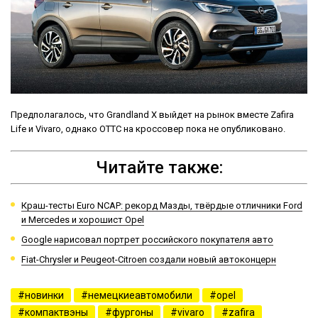
Предполагалось, что Grandland X выйдет на рынок вместе Zafira
Life и Vivaro, однако ОТТС на кроссовер пока не опубликовано.
Читайте также:
Краш-тесты Euro NCAP: рекорд Мазды, твёрдые отличники Ford
и Mercedes и хорошист Opel
Google нарисовал портрет российского покупателя авто
Fiat-Chrysler и Peugeot-Citroen создали новый автоконцерн
новинки
немецкиеавтомобили
opel
компактвэны
фургоны
vivaro
zafira