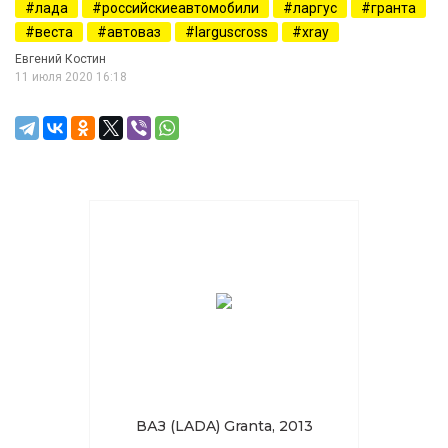
лада
российскиеавтомобили
ларгус
гранта
веста
автоваз
larguscross
xray
Евгений Костин
11 июля 2020 16:18
ВАЗ (LADA) Granta, 2013