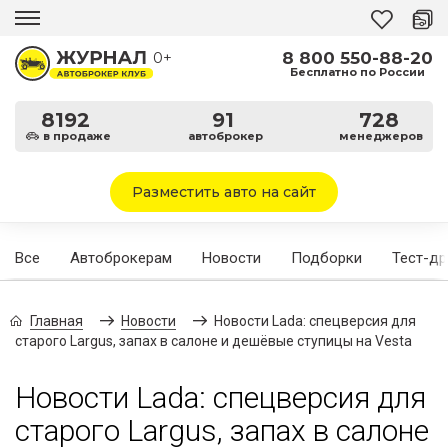
8 800 550-88-20
0+
Бесплатно по России
8192
91
728
в продаже
автоброкер
менеджеров
Разместить авто на сайт
Все
Автоброкерам
Новости
Подборки
Тест-д
Главная
Новости
Новости Lada: спецверсия для
старого Largus, запах в салоне и дешёвые ступицы на Vesta
Новости Lada: спецверсия для
старого Largus, запах в салоне