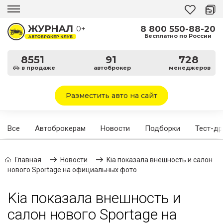
8 800 550-88-20
0+
Бесплатно по России
8551
91
728
в продаже
автоброкер
менеджеров
Разместить авто на сайт
Все
Автоброкерам
Новости
Подборки
Тест-д
Главная
Новости
Kia показала внешность и салон
нового Sportage на официальных фото
Kia показала внешность и
салон нового Sportage на