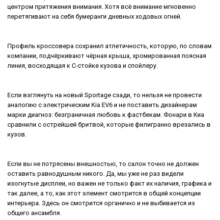
центром притяжения внимания. Хотя всё внимание мгновенно
перетягивают на себя бумеранги дневных ходовых огней.
Профиль кроссовера сохранил атлетичность, которую, по словам
компании, подчёркивают чёрная крыша, хромированная поясная
линия, восходящая к C-стойке кузова и спойлеру.
Если взглянуть на новый Sportage сзади, то нельзя не провести
аналогию с электрическим Kia EV6 и не поставить дизайнерам
марки диагноз: безграничная любовь к фастбекам. Фонари в Киа
сравнили с острейшей бритвой, которые филигранно врезались в
кузов.
Если вы не потрясены внешностью, то салон точно не должен
оставить равнодушным никого. Да, мы уже не раз видели
изогнутые дисплеи, но важен не только факт их наличия, графика и
так далее, а то, как этот элемент смотрится в общей концепции
интерьера. Здесь он смотрится органично и не выбивается из
общего ансамбля.