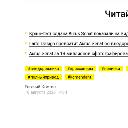
Чита
Краш-тест седана Aurus Senat показали на ви
Larte Design превратит Aurus Senat во внедо
Aurus Senat за 18 миллионов сфотографирова
внедорожники
кроссоверы
новинки
полныйпривод
komendant
Евгений Костин
18 августа 2020 14:04