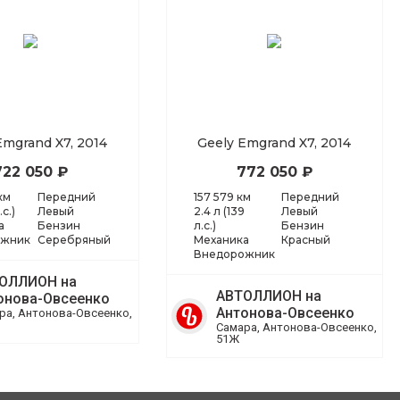
Emgrand X7, 2014
Geely Emgrand X7, 2014
722 050 ₽
772 050 ₽
км
Передний
157 579 км
Передний
.с.)
Левый
2.4 л (139
Левый
а
Бензин
л.с.)
Бензин
ожник
Серебряный
Механика
Красный
Внедорожник
ОЛЛИОН на
АВТОЛЛИОН на
онова-Овсеенко
Антонова-Овсеенко
ра, Антонова-Овсеенко,
Самара, Антонова-Овсеенко,
51Ж