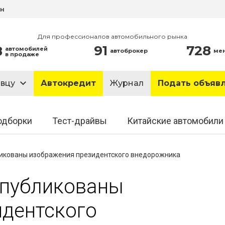
ин
Для профессионалов автомобильного рынка
91
728
8
автомобилей
автоброкер
ме
в продаже
авцу
Автокредит
Журнал
Подать объяв
одборки
Тест-драйвы
Китайские автомобили
ликованы изображения президентского внедорожника
опубликованы
идентского