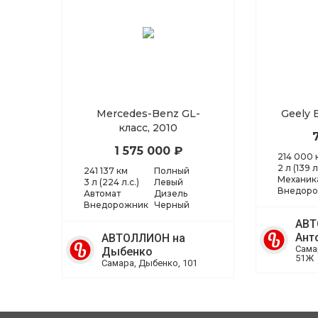
Mercedes-Benz GL-
Geely 
класс, 2010
1 575 000 ₽
214 000 
2 л (139 л
241 137 км
Полный
Механик
3 л (224 л.с.)
Левый
Внедор
Автомат
Дизель
Внедорожник
Черный
АВТ
Ант
АВТОЛЛИОН на
Сама
Дыбенко
51Ж
Самара, Дыбенко, 101