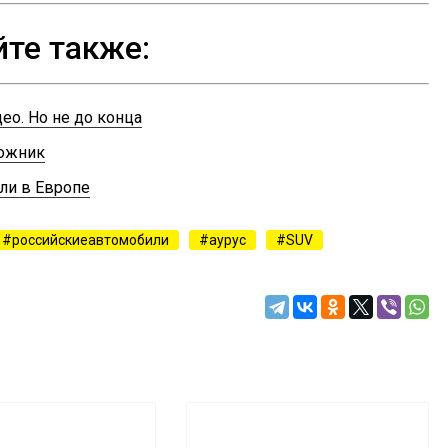
йте также:
део. Но не до конца
рожник
ли в Европе
российскиеавтомобили
аурус
SUV