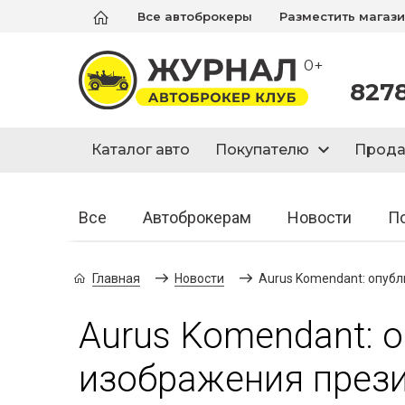
Все автоброкеры
Разместить магаз
0+
827
Каталог авто
Покупателю
Прод
Все
Автоброкерам
Новости
П
Главная
Новости
Aurus Komendant: опуб
Aurus Komendant: 
изображения през