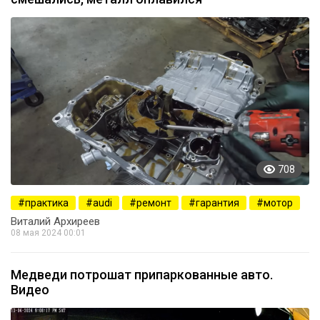
708
практика
audi
ремонт
гарантия
мотор
Виталий Архиреев
08 мая 2024 00:01
Медведи потрошат припаркованные авто.
Видео