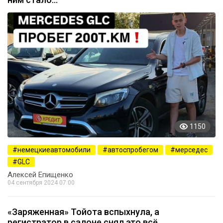
1150
немецкиеавтомобили
автоспробегом
мерседес
GLC
Алексей Епищенко
04 сентября 2024 07:00
«Заряженная» Тойота вспыхнула, а
регистратор в салоне снял это всё