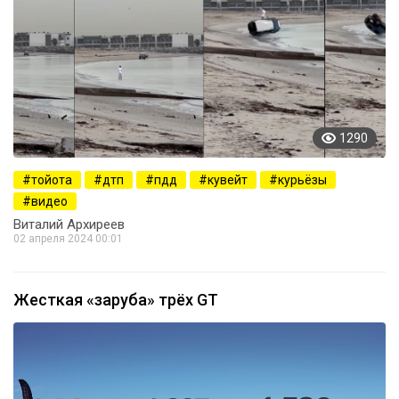
1290
тойота
дтп
пдд
кувейт
курьёзы
видео
Виталий Архиреев
02 апреля 2024 00:01
Жесткая «заруба» трёх GT