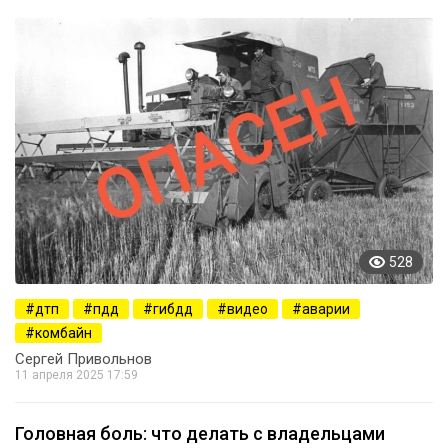
528
дтп
пдд
гибдд
видео
аварии
комбайн
Сергей Привольнов
11 апреля 2025 17:59
Головная боль: что делать с владельцами