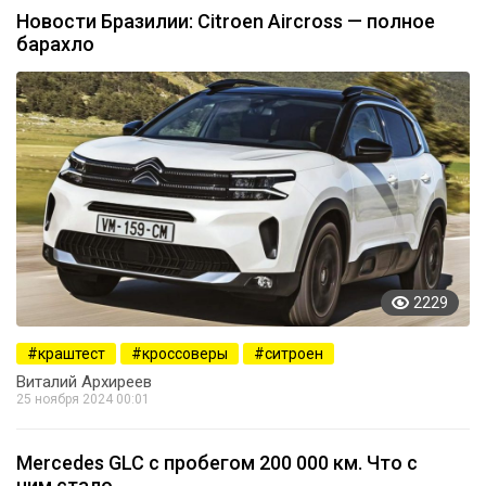
Новости Бразилии: Citroen Aircross — полное
барахло
2229
краштест
кроссоверы
ситроен
Виталий Архиреев
25 ноября 2024 00:01
Mercedes GLC с пробегом 200 000 км. Что с
ним стало…