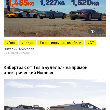
856
ford
видео
спортивныеавтомобили
GT
Виталий Архиреев
24 января 2024 00:01
Кибертрак от Tesla «уделал» на прямой
электрический Hummer