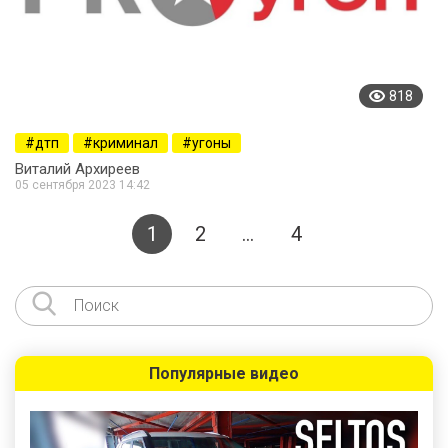
818
дтп
криминал
угоны
Виталий Архиреев
05 сентября 2023 14:42
1
2
…
4
Популярные видео