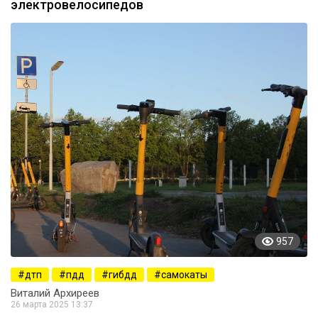
электровелосипедов
957
дтп
пдд
гибдд
самокаты
Виталий Архиреев
26 марта 2025 13:37