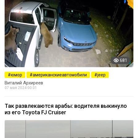
681
юмор
американскиеавтомобили
jeep
Виталий Архиреев
07 мая 2024 00:01
Так развлекаются арабы: водителя выкинуло
из его Toyota FJ Cruiser