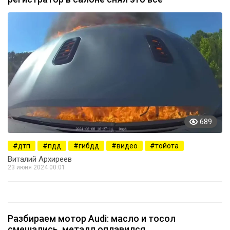
689
дтп
пдд
гибдд
видео
тойота
Виталий Архиреев
23 июня 2024 00:01
Разбираем мотор Audi: масло и тосол
смешались, металл оплавился