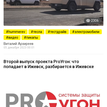
2306
hummerev
тесла
тестдрайв
электромобили
видео
пикапы
Виталий Архиреев
05 декабря 2023 00:01
Второй выпуск проекта ProУгон: что
попадает в Ижевск, разбирается в Ижевске