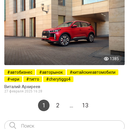
1385
автобизнес
авторынок
китайскиеавтомобили
чери
тигго
cherytiggo4
Виталий Архиреев
27 февраля 2025 16:28
1
2
…
13