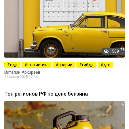
1509
пдд
статистика
аварии
гибдд
дтп
Виталий Архиреев
31 марта 2025 17:34
Топ регионов РФ по цене бензина