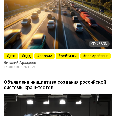
26636
дтп
пдд
аварии
рейтинги
промрейтинг
Виталий Архиреев
15 апреля 2025 10:28
Объявлена инициатива создания российской
системы краш-тестов