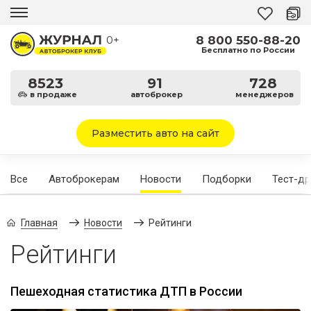
8 800 550-88-20
0+
Бесплатно по России
8523
91
728
в продаже
автоброкер
менеджеров
Разместить авто на сайт
Все
Автоброкерам
Новости
Подборки
Тест-д
Главная
Новости
Рейтинги
Рейтинги
Пешеходная статистика ДТП в России