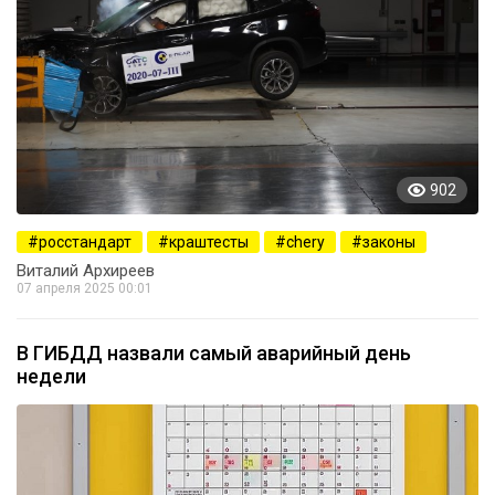
902
росстандарт
краштесты
chery
законы
Виталий Архиреев
07 апреля 2025 00:01
В ГИБДД назвали самый аварийный день
недели