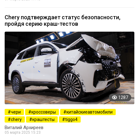
Chery подтверждает статус безопасности,
пройдя серию краш-тестов
1287
чери
кроссоверы
китайскиеавтомобили
chery
краштесты
tiggo4
Виталий Архиреев
05 марта 2025 15:23