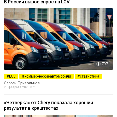
В России вырос спрос на LCV
797
LCV
коммерческиеавтомобили
статистика
Сергей Привольнов
28 февраля 2025 07:00
«Четвёрка» от Chery показала хороший
результат в краштестах