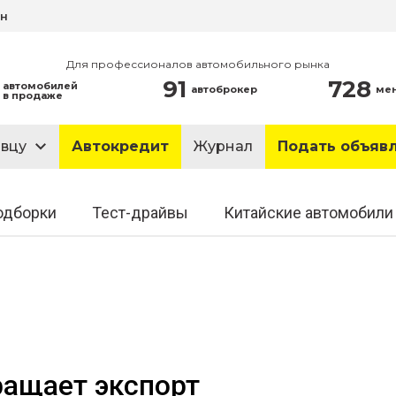
ин
Для профессионалов автомобильного рынка
91
728
автомобилей
автоброкер
ме
в продаже
авцу
Автокредит
Журнал
Подать объяв
одборки
Тест-драйвы
Китайские автомобили
ращает экспорт