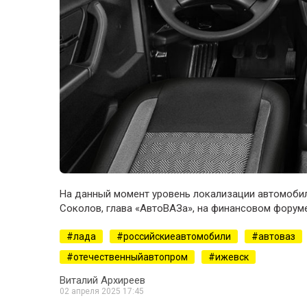
На данный момент уровень локализации автомобил
Соколов, глава «АвтоВАЗа», на финансовом форуме
лада
российскиеавтомобили
автоваз
отечественныйавтопром
ижевск
Виталий Архиреев
02 апреля 2025 17:45