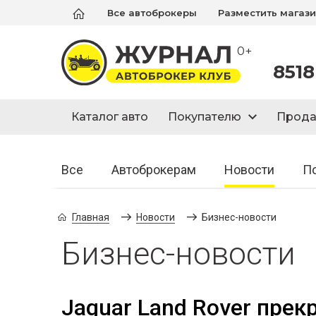
Все автоброкеры
Разместить магаз
0+
8518
Каталог авто
Покупателю
Прод
Все
Автоброкерам
Новости
П
Главная
Новости
Бизнес-новости
Бизнес-новости
Jaguar Land Rover прек