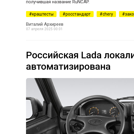
получившая название RuNCAP.
краштесты
росстандарт
chery
зак
Виталий Архиреев
07 апреля 2025 00:01
Российская Lada локал
автоматизирована