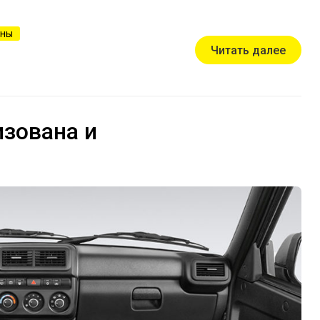
оны
Читать далее
изована и