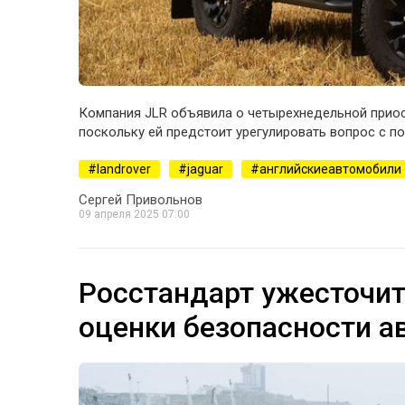
Компания JLR объявила о четырехнедельной приос
поскольку ей предстоит урегулировать вопрос с п
landrover
jaguar
английскиеавтомобили
Сергей Привольнов
09 апреля 2025 07:00
Росстандарт ужесточит
оценки безопасности а