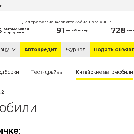
ин
Для профессионалов автомобильного рынка
91
728
6
автомобилей
автоброкер
ме
в продаже
авцу
Автокредит
Журнал
Подать объяв
одборки
Тест-драйвы
Китайские автомобили
 2
мобили
ичке: