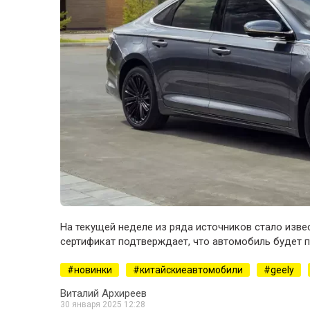
На текущей неделе из ряда источников стало извес
сертификат подтверждает, что автомобиль будет 
новинки
китайскиеавтомобили
geely
Виталий Архиреев
30 января 2025 12:28