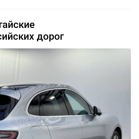
тайские
сийских дорог