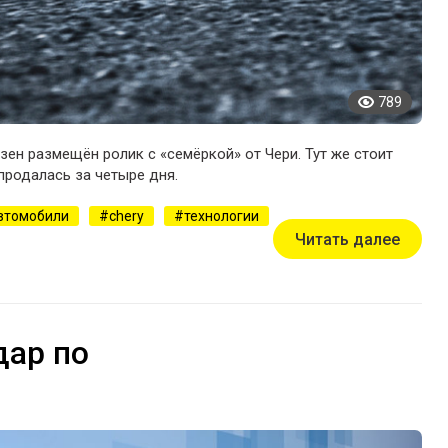
789
зен размещён ролик с «семёркой» от Чери. Тут же стоит
продалась за четыре дня.
втомобили
chery
технологии
Читать далее
дар по