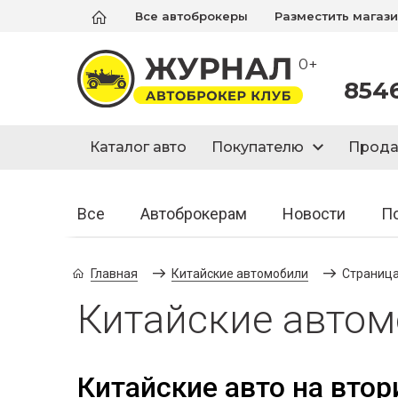
Все автоброкеры
Разместить магаз
0+
854
Каталог авто
Покупателю
Прод
Все
Автоброкерам
Новости
П
Главная
Китайские автомобили
Страница
Китайские авто
Китайские авто на втор