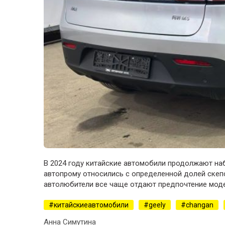
В 2024 году китайские автомобили продолжают наб
автопрому относились с определенной долей скепси
автолюбители все чаще отдают предпочтение мод
китайскиеавтомобили
geely
changan
Анна Симутина