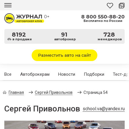
8 800 550-88-20
0+
Бесплатно по России
8192
91
728
в продаже
автоброкер
менеджеров
Разместить авто на сайт
Все
Автоброкерам
Новости
Подборки
Тест-д
Главная
Сергей Привольнов
Страница 54
Сергей Привольнов
school.va@yandex.ru