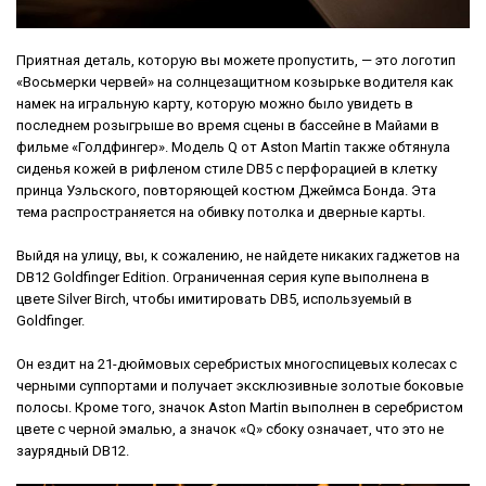
Приятная деталь, которую вы можете пропустить, — это логотип
«Восьмерки червей» на солнцезащитном козырьке водителя как
намек на игральную карту, которую можно было увидеть в
последнем розыгрыше во время сцены в бассейне в Майами в
фильме «Голдфингер». Модель Q от Aston Martin также обтянула
сиденья кожей в рифленом стиле DB5 с перфорацией в клетку
принца Уэльского, повторяющей костюм Джеймса Бонда. Эта
тема распространяется на обивку потолка и дверные карты.
Выйдя на улицу, вы, к сожалению, не найдете никаких гаджетов на
DB12 Goldfinger Edition. Ограниченная серия купе выполнена в
цвете Silver Birch, чтобы имитировать DB5, используемый в
Goldfinger.
Он ездит на 21-дюймовых серебристых многоспицевых колесах с
черными суппортами и получает эксклюзивные золотые боковые
полосы. Кроме того, значок Aston Martin выполнен в серебристом
цвете с черной эмалью, а значок «Q» сбоку означает, что это не
заурядный DB12.