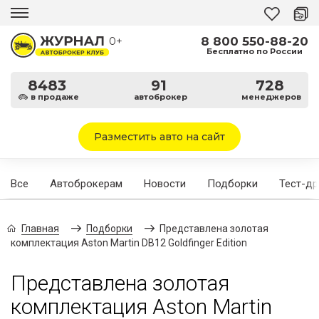
8 800 550-88-20
0+
Бесплатно по России
8483
91
728
в продаже
автоброкер
менеджеров
Разместить авто на сайт
Все
Автоброкерам
Новости
Подборки
Тест-д
Главная
Подборки
Представлена золотая
комплектация Aston Martin DB12 Goldfinger Edition
Представлена золотая
комплектация Aston Martin