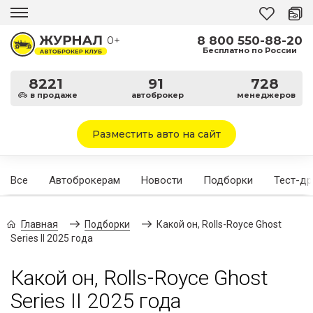
8 800 550-88-20
0+
Бесплатно по России
8221
91
728
в продаже
автоброкер
менеджеров
Разместить авто на сайт
Все
Автоброкерам
Новости
Подборки
Тест-д
Главная
Подборки
Какой он, Rolls-Royce Ghost
Series II 2025 года
Какой он, Rolls-Royce Ghost
Series II 2025 года